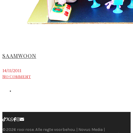
SAAMWOON
14/11/2011
No Comment
© 2026 rooi rose. Alle regte voorbehou. | Novus Media |