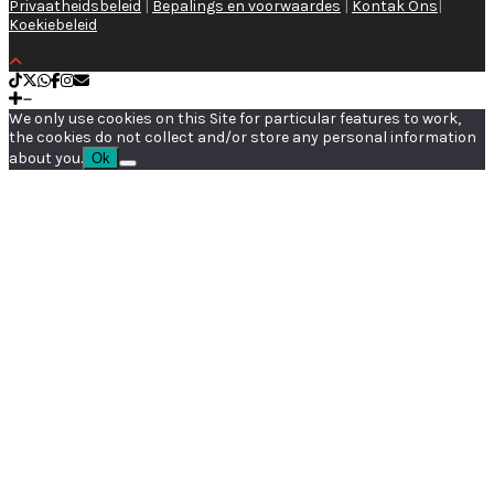
Privaatheidsbeleid
|
Bepalings en voorwaardes
|
Kontak Ons
|
Koekiebeleid
We only use cookies on this Site for particular features to work,
the cookies do not collect and/or store any personal information
about you.
Ok