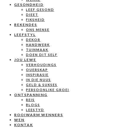
GESONDHEID
LEEF GESOND
DIEET
FIKSHEID
BEKENDES
ONS MENSE
LEEFSTYL
DEKOR
HANDWERK
TUINMAAK
DOEN DIT SELF
JOU LEWE
VERHOUDINGS
OUERSKAP
INSPIRASIE
IN DIE NUUS
GELD & SUKSES
PERSOONLIKE GROEI
ONTSPANNING
REIS
BLOGS
LEESTYD
ROOIWARM WENNERS
WEN
KONTAK