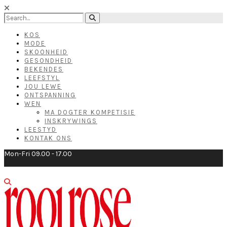
KOS
MODE
SKOONHEID
GESONDHEID
BEKENDES
LEEFSTYL
JOU LEWE
ONTSPANNING
WEN
MA DOGTER KOMPETISIE
INSKRYWINGS
LEESTYD
KONTAK ONS
Mon-Fri 09.00 - 17.00