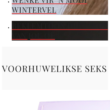
WENKE VIR ’N MOOI
WINTERVEL
BEKLEMTOON DIE KLEUR
VAN JOU OË
VOORHUWELIKSE SEKS