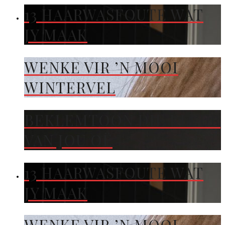
13 HAARWASFOUTE WAT
JY MAAK
WENKE VIR ’N MOOI
WINTERVEL
BEKLEMTOON DIE KLEUR
VAN JOU OË
13 HAARWASFOUTE WAT
JY MAAK