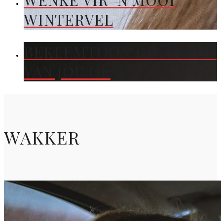
WENKE VIR ’N MOOI
WINTERVEL
BEKLEMTOON DIE KLEUR
VAN JOU OË
WAKKER