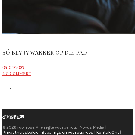
SÓ BLY JY WAKKER OP DIE PAD
05/04/2023
No Comment
© 2026 rooi rose. Alle regte voorbehou. | Novus Media |
Privaatheidsbeleid
|
Bepalings en voorwaardes
|
Kontak Ons
|