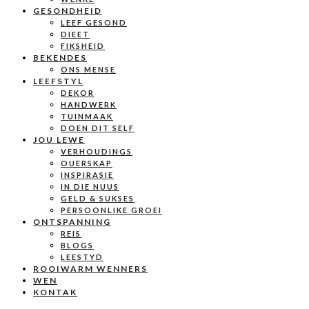
GESONDHEID
LEEF GESOND
DIEET
FIKSHEID
BEKENDES
ONS MENSE
LEEFSTYL
DEKOR
HANDWERK
TUINMAAK
DOEN DIT SELF
JOU LEWE
VERHOUDINGS
OUERSKAP
INSPIRASIE
IN DIE NUUS
GELD & SUKSES
PERSOONLIKE GROEI
ONTSPANNING
REIS
BLOGS
LEESTYD
ROOIWARM WENNERS
WEN
KONTAK