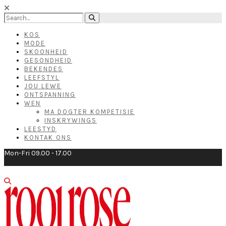
KOS
MODE
SKOONHEID
GESONDHEID
BEKENDES
LEEFSTYL
JOU LEWE
ONTSPANNING
WEN
MA DOGTER KOMPETISIE
INSKRYWINGS
LEESTYD
KONTAK ONS
Mon-Fri 09.00 - 17.00