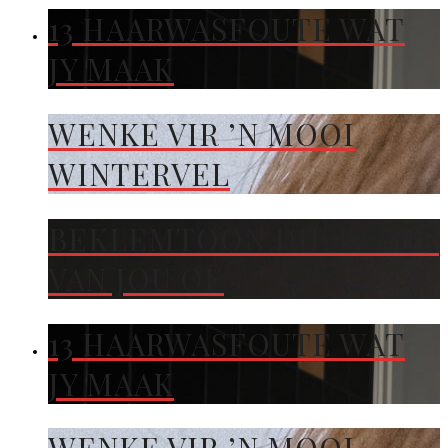
13 HAARWASFOUTE WAT
JY MAAK
WENKE VIR ’N MOOI
WINTERVEL
BEKLEMTOON DIE KLEUR
VAN JOU OË
13 HAARWASFOUTE WAT
JY MAAK