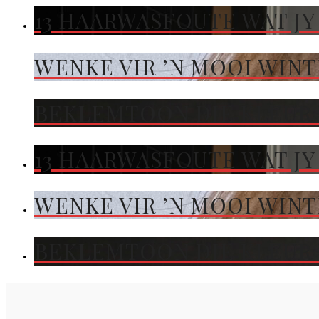
13 HAARWASFOUTE WAT JY
WENKE VIR ’N MOOI WIN
BEKLEMTOON DIE KLEUR 
13 HAARWASFOUTE WAT JY
WENKE VIR ’N MOOI WIN
BEKLEMTOON DIE KLEUR 