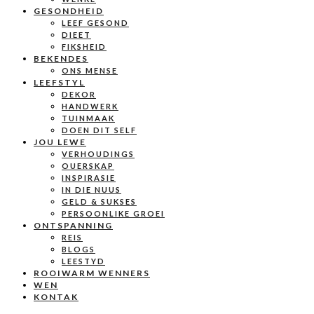
GESONDHEID
LEEF GESOND
DIEET
FIKSHEID
BEKENDES
ONS MENSE
LEEFSTYL
DEKOR
HANDWERK
TUINMAAK
DOEN DIT SELF
JOU LEWE
VERHOUDINGS
OUERSKAP
INSPIRASIE
IN DIE NUUS
GELD & SUKSES
PERSOONLIKE GROEI
ONTSPANNING
REIS
BLOGS
LEESTYD
ROOIWARM WENNERS
WEN
KONTAK