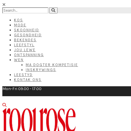
KOS
MODE
SKOONHEID
GESONDHEID
BEKENDES
LEEFSTYL
JOU LEWE
ONTSPANNING
WEN
MA DOGTER KOMPETISIE
INSKRYWINGS
LEESTYD
KONTAK ONS
Mon-Fri 09.00 - 17.00