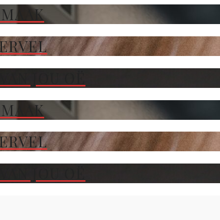
 MAAK
TERVEL
VAN JOU OË
 MAAK
TERVEL
VAN JOU OË