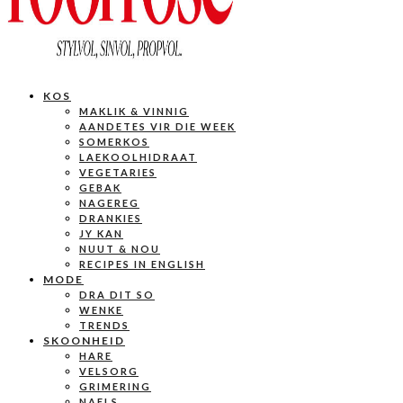
KOS
MAKLIK & VINNIG
AANDETES VIR DIE WEEK
SOMERKOS
LAEKOOLHIDRAAT
VEGETARIES
GEBAK
NAGEREG
DRANKIES
JY KAN
NUUT & NOU
RECIPES IN ENGLISH
MODE
DRA DIT SO
WENKE
TRENDS
SKOONHEID
HARE
VELSORG
GRIMERING
NAELS