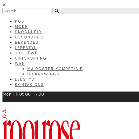
KOS
MODE
SKOONHEID
GESONDHEID
BEKENDES
LEEFSTYL
JOU LEWE
ONTSPANNING
WEN
MA DOGTER KOMPETISIE
INSKRYWINGS
LEESTYD
KONTAK ONS
Mon-Fri 09.00 - 17.00