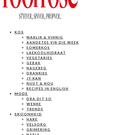
KOS
MAKLIK & VINNIG
AANDETES VIR DIE WEEK
SOMERKOS
LAEKOOLHIDRAAT
VEGETARIES
GEBAK
NAGEREG
DRANKIES
JY KAN
NUUT & NOU
RECIPES IN ENGLISH
MODE
DRA DIT SO
WENKE
TRENDS
SKOONHEID
HARE
VELSORG
GRIMERING
NAELS