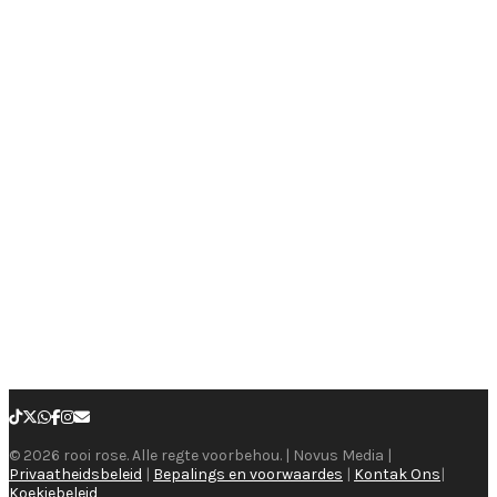
© 2026 rooi rose. Alle regte voorbehou. | Novus Media |
Privaatheidsbeleid
|
Bepalings en voorwaardes
|
Kontak Ons
|
Koekiebeleid