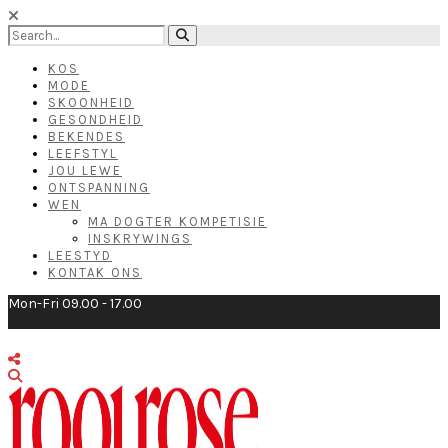
KOS
MODE
SKOONHEID
GESONDHEID
BEKENDES
LEEFSTYL
JOU LEWE
ONTSPANNING
WEN
MA DOGTER KOMPETISIE
INSKRYWINGS
LEESTYD
KONTAK ONS
Mon-Fri 09.00 - 17.00