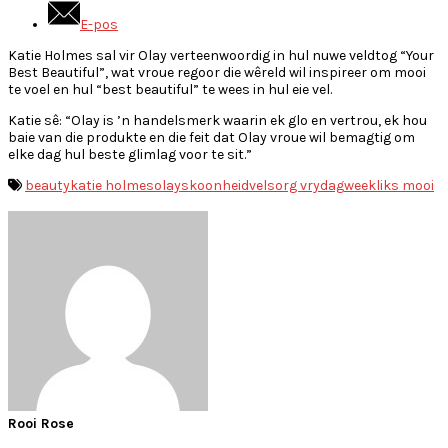
E-pos
Katie Holmes sal vir Olay verteenwoordig in hul nuwe veldtog “Your
Best Beautiful”, wat vroue regoor die wêreld wil inspireer om mooi
te voel en hul “best beautiful” te wees in hul eie vel.
Katie sê: “Olay is ’n handelsmerk waarin ek glo en vertrou, ek hou
baie van die produkte en die feit dat Olay vroue wil bemagtig om
elke dag hul beste glimlag voor te sit.”
beauty
katie holmes
olay
skoonheid
velsorg vrydag
weekliks mooi
Rooi Rose