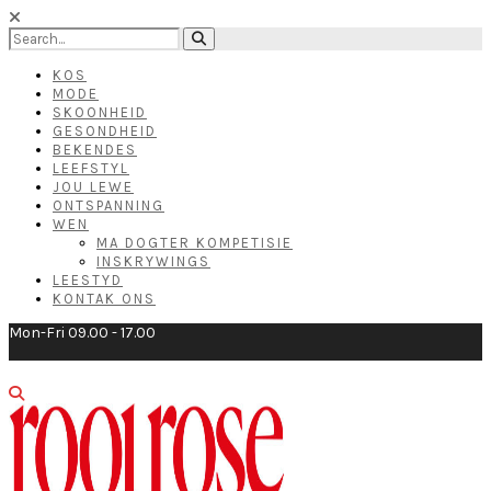
KOS
MODE
SKOONHEID
GESONDHEID
BEKENDES
LEEFSTYL
JOU LEWE
ONTSPANNING
WEN
MA DOGTER KOMPETISIE
INSKRYWINGS
LEESTYD
KONTAK ONS
Mon-Fri 09.00 - 17.00