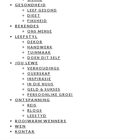
GESONDHEID
LEEF GESOND
DIEET
FIKSHEID
BEKENDES
ONS MENSE
LEEFSTYL
DEKOR
HANDWERK
TUINMAAK
DOEN DIT SELF
JOU LEWE
VERHOUDINGS
OUERSKAP
INSPIRASIE
IN DIE NUUS
GELD & SUKSES
PERSOONLIKE GROEI
ONTSPANNING
REIS
BLOGS
LEESTYD
ROOIWARM WENNERS
WEN
KONTAK