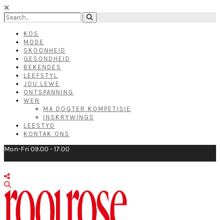
KOS
MODE
SKOONHEID
GESONDHEID
BEKENDES
LEEFSTYL
JOU LEWE
ONTSPANNING
WEN
MA DOGTER KOMPETISIE
INSKRYWINGS
LEESTYD
KONTAK ONS
Mon-Fri 09.00 - 17.00