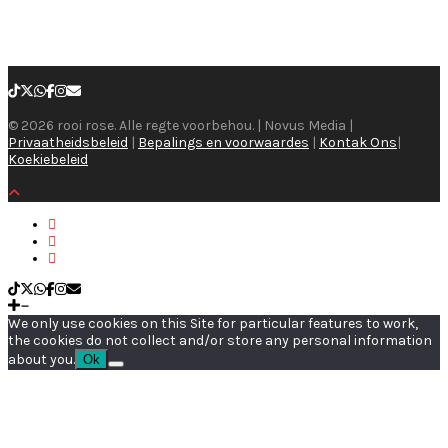
© 2026 rooi rose. Alle regte voorbehou. | Novus Media |
Privaatheidsbeleid
|
Bepalings en voorwaardes
|
Kontak Ons
|
Koekiebeleid
We only use cookies on this Site for particular features to work,
the cookies do not collect and/or store any personal information
about you.
Ok