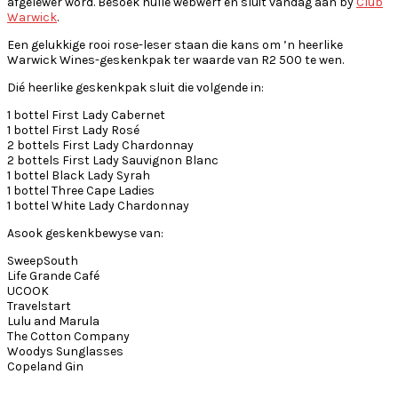
afgelewer word. Besoek hulle webwerf en sluit vandag aan by
Club
Warwick
.
Een gelukkige rooi rose-leser staan die kans om ’n heerlike
Warwick Wines-geskenkpak ter waarde van R2 500 te wen.
Dié heerlike geskenkpak sluit die volgende in:
1 bottel First Lady Cabernet
1 bottel First Lady Rosé
2 bottels First Lady Chardonnay
2 bottels First Lady Sauvignon Blanc
1 bottel Black Lady Syrah
1 bottel Three Cape Ladies
1 bottel White Lady Chardonnay
Asook geskenkbewyse van:
SweepSouth
Life Grande Café
UCOOK
Travelstart
Lulu and Marula
The Cotton Company
Woodys Sunglasses
Copeland Gin