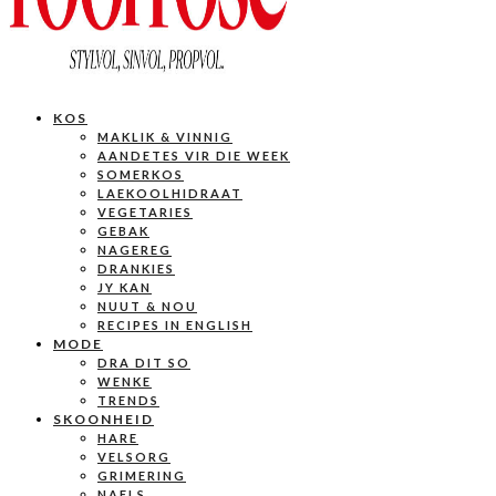
KOS
MAKLIK & VINNIG
AANDETES VIR DIE WEEK
SOMERKOS
LAEKOOLHIDRAAT
VEGETARIES
GEBAK
NAGEREG
DRANKIES
JY KAN
NUUT & NOU
RECIPES IN ENGLISH
MODE
DRA DIT SO
WENKE
TRENDS
SKOONHEID
HARE
VELSORG
GRIMERING
NAELS