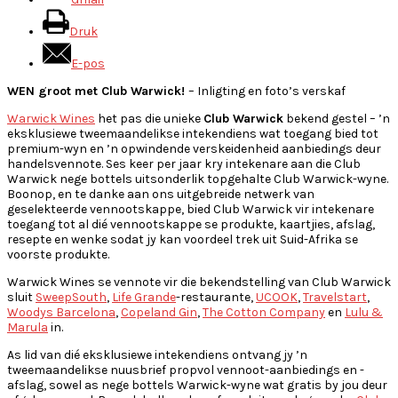
Druk
E-pos
WEN groot met Club Warwick!
– Inligting en foto’s verskaf
Warwick Wines
het pas die unieke
Club Warwick
bekend gestel – ’n
eksklusiewe tweemaandelikse intekendiens wat toegang bied tot
premium-wyn en ’n opwindende verskeidenheid aanbiedings deur
handelsvennote. Ses keer per jaar kry intekenare aan die Club
Warwick nege bottels uitsonderlik topgehalte Club Warwick-wyne.
Boonop, en te danke aan ons uitgebreide netwerk van
geselekteerde vennootskappe, bied Club Warwick vir intekenare
toegang tot al dié vennootskappe se produkte, kaartjies, afslag,
resepte en wenke sodat jy kan voordeel trek uit Suid-Afrika se
voorste produkte.
Warwick Wines se vennote vir die bekendstelling van Club Warwick
sluit
SweepSouth
,
Life Grande
-restaurante,
UCOOK
,
Travelstart
,
Woodys Barcelona
, ​​
Copeland Gin
,
The Cotton Company
en
Lulu &
Marula
in.
As lid van dié eksklusiewe intekendiens ontvang jy ’n
tweemaandelikse nuusbrief propvol vennoot-aanbiedings en -
afslag, sowel as nege bottels Warwick-wyne wat gratis by jou deur