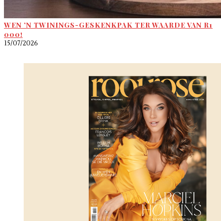
WEN ’N TWININGS-GESKENKPAK TER WAARDE VAN R1
000!
15/07/2026