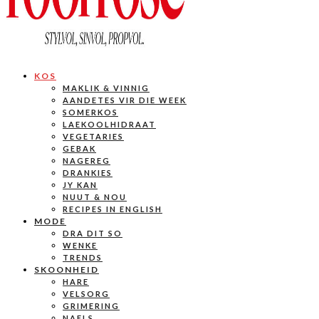
KOS
MAKLIK & VINNIG
AANDETES VIR DIE WEEK
SOMERKOS
LAEKOOLHIDRAAT
VEGETARIES
GEBAK
NAGEREG
DRANKIES
JY KAN
NUUT & NOU
RECIPES IN ENGLISH
MODE
DRA DIT SO
WENKE
TRENDS
SKOONHEID
HARE
VELSORG
GRIMERING
NAELS