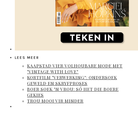
LEES MEER
KAAPSTAD VIER VOLHOUBARE MODE MET
‘VINTAGE WITH LOVE’
KORTFILM ‘VERWERKING’: ONDERSOEK
GEWELD EN SKRYFPROSES
BOER SOEK ‘N VROU: SÓ HET DIE BOERE
GEKIES
TROU MOOI VIR MINDER