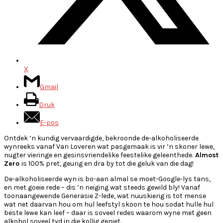
X
Gmail
Druk
E-pos
Ontdek ’n kundig vervaardigde, bekroonde de-alkoholiseerde
wynreeks vanaf Van Loveren wat pasgemaak is vir ’n skoner lewe,
nugter vieringe en gesinsvriendelike feestelike geleenthede.
Almost
Zero
is 100% pret, geurig en dra by tot die geluk van die dag!
De-alkoholiseerde wyn is bo-aan almal se moet-Google-lys tans,
en met goeie rede – dis ’n neiging wat steeds gewild bly! Vanaf
toonaangewende Generasie Z-lede, wat nuuskierig is tot mense
wat net daarvan hou om hul leefstyl skoon te hou sodat hulle hul
beste lewe kan leef – daar is soveel redes waarom wyne met geen
alkohol soveel tyd in die kollig geniet.