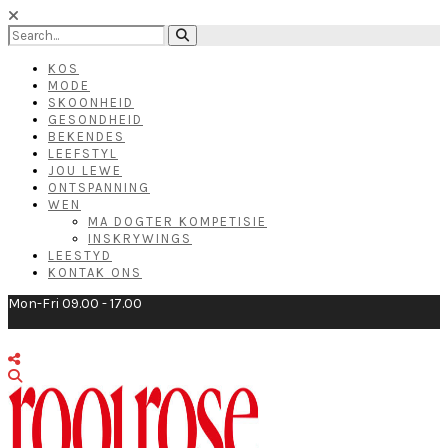
KOS
MODE
SKOONHEID
GESONDHEID
BEKENDES
LEEFSTYL
JOU LEWE
ONTSPANNING
WEN
MA DOGTER KOMPETISIE
INSKRYWINGS
LEESTYD
KONTAK ONS
Mon-Fri 09.00 - 17.00