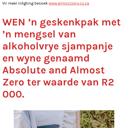
Vir meer inligting besoek
www.almostzero.co.za
WEN ’n geskenkpak met
’n mengsel van
alkoholvrye sjampanje
en wyne genaamd
Absolute and Almost
Zero ter waarde van R2
000.