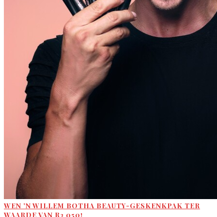
WEN ’N WILLEM BOTHA BEAUTY-GESKENKPAK TER
WAARDE VAN R3 050!