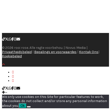
© 2026 rooi rose. Alle regte voorbehou. | Novus Media |
Privaatheidsbeleid
|
Bepalings en voorwaardes
|
Kontak Ons
|
Koekiebeleid
We only use cookies on this Site for particular features to work,
the cookies do not collect and/or store any personal information
about you.
Ok