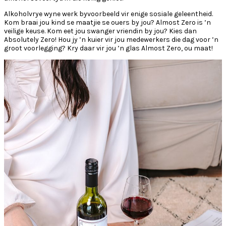
Alkoholvrye wyne werk byvoorbeeld vir enige sosiale geleentheid.
Kom braai jou kind se maatjie se ouers by jou? Almost Zero is ’n
veilige keuse. Kom eet jou swanger vriendin by jou? Kies dan
Absolutely Zero! Hou jy ’n kuier vir jou medewerkers die dag voor ’n
groot voorlegging? Kry daar vir jou ’n glas Almost Zero, ou maat!