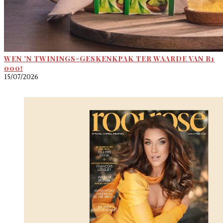
WEN ’N TWININGS-GESKENKPAK TER WAARDE VAN R1
000!
15/07/2026