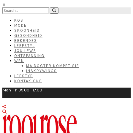
KOS
MODE
SKOONHEID
GESONDHEID
BEKENDES
LEEFSTYL
JOU LEWE
ONTSPANNING
WEN
MA DOGTER KOMPETISIE
INSKRYWINGS
LEESTYD
KONTAK ONS
Mon-Fri 09.00 - 17.00