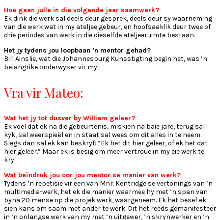
Hoe gaan julle in die volgende jaar saamwerk?
Ek dink die werk sal deels deur gesprek, deels deur sy waarneming
van die werk wat in my ateljee gebeur, en hoofsaaklik deur twee of
drie periodes van werk in die dieselfde ateljeeruimte bestaan.
Het jy tydens jou loopbaan ’n mentor gehad?
Bill Ainslie, wat die Johannesburg Kunsstigting begin het, was ’n
belangrike onderwyser vir my.
V
ra vir Mateo:
Wat het jy tot dusver by William geleer?
Ek voel dat ek na die gebeurtenis, miskien na baie jare, terug sal
kyk, sal weerspieël en in staat sal wees om dit alles in te neem.
Slegs dan sal ek kan beskryf: “Ek het dit hier geleer, of ek het dat
hier geleer.” Maar ek is besig om meer vertroue in my eie werk te
kry.
Wat beïndruk jou oor jou mentor se manier van werk?
Tydens ’n repetisie vir een van Mnr. Kentridge se vertonings van ’n
multimedia-werk, het ek die manier waarmee hy met ’n span van
byna 20 mense op die projek werk, waargeneem. Ek het besef ek
sien kans om saam met ander te werk. Dit het reeds gemanifesteer
in ’n onlangse werk van my met ’n uitgewer, ’n skrynwerker en ’n