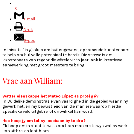
X
Gmail
Druk
E-pos
’n Inisiatief is geskep om buitengewone, opkomende kunstenaars
te help om hul volle potensiaal te bereik. Die strewe is om
kunstenaars van regoor die wêreld vir ’n jaar lank in kreatiewe
samewerking met groot meesters te bring.
Vrae aan William:
Watter eienskappe het Mateo López as protégé?
’n Duidelike demonstrasie van vaardigheid in die gebied waarin hy
gewerk het, en my bewustheid van die maniere waarop hierdie
spesifieke veld uitgebrei of ontwikkel kan word.
Hoe hoop jy om tot sy loopbaan by te dra?
Ek hoop om in staat te wees om hom maniere te wys wat sy werk
kan uitbrei en laat blom.