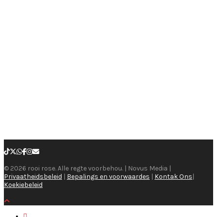
© 2026 rooi rose. Alle regte voorbehou. | Novus Media |
Privaatheidsbeleid
|
Bepalings en voorwaardes
|
Kontak Ons
|
Koekiebeleid