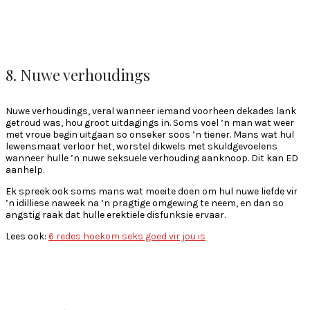
8. Nuwe verhoudings
Nuwe verhoudings, veral wanneer iemand voorheen dekades lank
getroud was, hou groot uitdagings in. Soms voel ’n man wat weer
met vroue begin uitgaan so onseker soos ’n tiener. Mans wat hul
lewensmaat verloor het, worstel dikwels met skuldgevoelens
wanneer hulle ’n nuwe seksuele verhouding aanknoop. Dit kan ED
aanhelp.
Ek spreek ook soms mans wat moeite doen om hul nuwe liefde vir
’n idilliese naweek na ’n pragtige omgewing te neem, en dan so
angstig raak dat hulle erektiele disfunksie ervaar.
Lees ook:
6 redes hoekom seks goed vir jou is