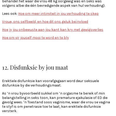
behandel het waar die vrou 48 kg oorgewig was en seks was
volgens albei die één bevredigende aspek van hul verhouding).
Lees ook:
Hoe om meer intimiteit in jou verhouding te skep
Vroue, ons selfbeeld, en hoe dit ons geluk beïnvloed
Hoe jy jou onbewuste aan jou kant kan kry met gewigsverlies
Hoe om vir jouself mooi te word en te bly
12. Disfunksie by jou maat
Erektiele disfunksie kan voorafgegaan word deur seksuele
disfunksie by die verhoudingsmaat.
As ’n vrou byvoorbeeld sukkel om ’n orgasme te bereik of min
belangstelling in seks toon, kan premature ejakulasie of ED die
gevolg wees. ’n Toestand soos vaginisme, waar die vrou se vagina
te styf is om penetrasie toe te laat, kan erektiele disfunksie
versterk.