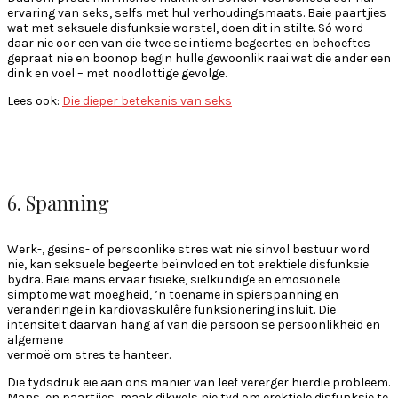
ervaring van seks, selfs met hul verhoudingsmaats. Baie paartjies
wat met seksuele disfunksie worstel, doen dit in stilte. Só word
daar nie oor een van die twee se intieme begeertes en behoeftes
gepraat nie en boonop begin hulle gewoonlik raai wat die ander een
dink en voel – met noodlottige gevolge.
Lees ook:
Die dieper betekenis van seks
6. Spanning
Werk-, gesins- of persoonlike stres wat nie sinvol bestuur word
nie, kan seksuele begeerte beïnvloed en tot erektiele disfunksie
bydra. Baie mans ervaar fisieke, sielkundige en emosionele
simptome wat moegheid, ’n toename in spierspanning en
veranderinge in kardiovaskulêre funksionering insluit. Die
intensiteit daarvan hang af van die persoon se persoonlikheid en
algemene
vermoë om stres te hanteer.
Die tydsdruk eie aan ons manier van leef vererger hierdie probleem.
Mans, en paartjies, maak dikwels nie tyd om erektiele disfunksie te