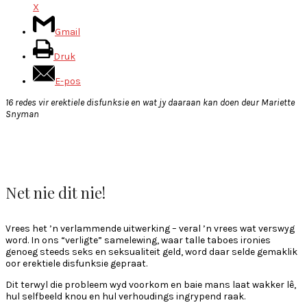
X
Gmail
Druk
E-pos
16 redes vir erektiele disfunksie en wat jy daaraan kan doen deur Mariette
Snyman
Net nie dit nie!
Vrees het ’n verlammende uitwerking – veral ’n vrees wat verswyg
word. In ons “verligte” samelewing, waar talle taboes ironies
genoeg steeds seks en seksualiteit geld, word daar selde gemaklik
oor erektiele disfunksie gepraat.
Dit terwyl die probleem wyd voorkom en baie mans laat wakker lê,
hul selfbeeld knou en hul verhoudings ingrypend raak.