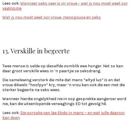
Lees ook:
Wanneer seks seer is vir vroue – wat jy nou moet weet oor
vaginisme
Wat jy nou moet weet oor vroue, menopouse en seks
13. Verskille in begeerte
Twee mense is selde op dieselfde oomblik ewe honger. Net so kan
daar groot verskille wees in ’n paartjie se seksdrang.
Die samelewing versterk die mite dat mans “altyd lus” is en dat
vroue dikwels “hoofpyn” kry, maar ’n vrou kan ook die een met die
sterker begeerte na seks wees.
Wanneer hierdie ongelykheid nie in oop gesprekke aangeroer word
nie, kan die uiteenlopende verwagtings ED tot gevolg hê.
Lees ook:
Die oorsake van lae libido in mans – en wat julle daaroor
kan doen