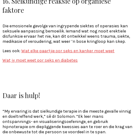
16. Sielkundige reaksie op organiese
faktore
Die emosionele gevolge van ingrypende siektes of operasies kan
seksuele aanpassing bemoeilik. Iemand wat nog nooit erektiele
disfunksie ervaar het nie, kan dit ontwikkel weens trauma, siekte,
medikasie of veroudering, wat weer ’n bose kringloop kan skep.
Lees ook:
Wat elke paartjie oor seks en kanker moet weet
Wat jy moet weet oor seks en diabetes
Daar is hulp!
“My ervaring is dat sielkundige terapie in die meeste gevalle vinnig
en doeltreffend werk,” sê dr Solomon. “Ek leer mans
ontspannings- en visualiseringsoefeninge, en gebruik
hipnoterapie om diepliggende kwessies aan te roer en die krag van
die onbewuste tot die persoon se voordeel in te span.