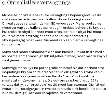
9. Onrealistiese verwagtings
Mense se individuele seksuele verwagtings bepaal grootliks die
mate van tevredenheid wat hulle in die verhouding ervaar.
Onrealistiese verwagtings kan ED veroorsaak. Mans voel soms
vroue verwag dat hulle op aanvraag ’n ereksie behoort te kry, dat
hul ereksies altyd kliphard moet wees, dat hulle altyd hul maats
volkome moet bevredig of dat die seksuele ontmoeting
skouspelagtig moet wees. Niemand kan aan hierdie verwagtings
voldoen nie.
Soms stel mans onhaalbare eise aan hulself. Dit wat in die media
as normale “manmoedigheid” uitgebeeld word, moet met ’n knypie
sout geneem word.
Sommige mans kyk na pornografie en besef nie dat pornosterre
inspuitings kry om so te presteer en in elk geval op grond van hul
besondere bou gekies word nie. Hierdie “helde” is kwalik die
maatstaf vir gewone mense. Dis ook onrealisties om op 55 te
verwag dat jy jou “prestasie” op 20 moet kan ewenaar. Die feit dat
vroue in hul sestigerjare ’n tweede seksuele piek bereik (die eerste
is in hul dertigs) kan ook komplikasies veroorsaak.