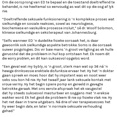
Om die oorsprong van ED te bepaal en die toestand doeltreffend te
behandel, is nie heeltemal so eenvoudig as wat dit op die oog af lyk
nie.
“Doeltreffende seksuele funksionering is ’n komplekse proses wat
sielkundige en sosiale reaksies, sowel as neurologiese,
biochemiese en vaskulêre prosesse insluit,” sê dr. Woolf Solomon,
kliniese sielkundige en seksterapeut van Johannesburg.
“Selfs wanneer ED ’n duidelike fisieke oorsaak het, is daar
gewoonlik ook sielkundige aspekte betrokke. Soms is die oorsaak
suiwer psigologies. Dis vir baie mans ’n groot verligting as ek hulle
gerusstel dat die probleem in hul kop ontstaan het. Ek noem dit
die
worry problem
, en dit kan suksesvol opgelos word.
“Een geval wat my bybly, is ’n groot, sterk man wat op 36 ná ’n
hewige drinksessie erektiele disfunksie ervaar het. Hy het ’n dokter
gaan spreek en moes hoor dat hy impotent was en nooit weer
seks sou kon hê nie. Hy het twaalf jaar lank seksuele kontak met
vroue vermy. Hy het begin spiere pomp en gereeld in gevegte
betrokke geraak. Met ons eerste afspraak het ek vasgestel
dat hy steeds suksesvol masturbeer en soggens met ’n ereksie
wakker word. Ek het gesê die probleem lê nie op fisieke vlak nie. Hy
het net daar in trane uitgebars. Ná drie of vier terapiesessies het
hy weer begin
date
, en later ’n normale seksuele verhouding
gehad.”