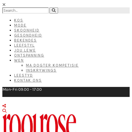
KOS
MODE
SKOONHEID
GESONDHEID
BEKENDES
LEEFSTYL
JOU LEWE
ONTSPANNING
WEN
MA DOGTER KOMPETISIE
INSKRYWINGS
LEESTYD
KONTAK ONS
Mon-Fri 09.00 - 17.00