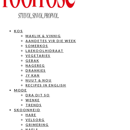
KOS
MAKLIK & VINNIG
AANDETES VIR DIE WEEK
SOMERKOS
LAEKOOLHIDRAAT
VEGETARIES
GEBAK
NAGEREG
DRANKIES
JY KAN
NUUT & NOU
RECIPES IN ENGLISH
MODE
DRA DIT SO
WENKE
TRENDS
SKOONHEID
HARE
VELSORG
GRIMERING
NAELS