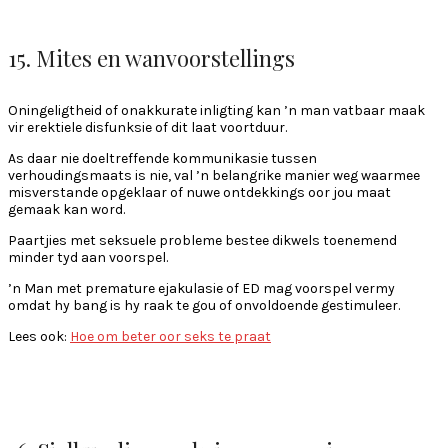
15. Mites en wanvoorstellings
Oningeligtheid of onakkurate inligting kan ’n man vatbaar maak
vir erektiele disfunksie of dit laat voortduur.
As daar nie doeltreffende kommunikasie tussen
verhoudingsmaats is nie, val ’n belangrike manier weg waarmee
misverstande opgeklaar of nuwe ontdekkings oor jou maat
gemaak kan word.
Paartjies met seksuele probleme bestee dikwels toenemend
minder tyd aan voorspel.
’n Man met premature ejakulasie of ED mag voorspel vermy
omdat hy bang is hy raak te gou of onvoldoende gestimuleer.
Lees ook:
Hoe om beter oor seks te praat