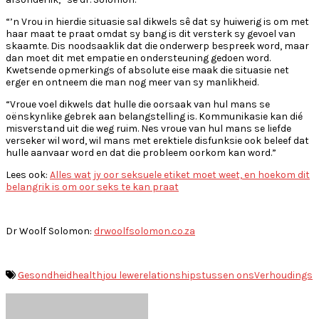
“’n Vrou in hierdie situasie sal dikwels sê dat sy huiwerig is om met
haar maat te praat omdat sy bang is dit versterk sy gevoel van
skaamte. Dis noodsaaklik dat die onderwerp bespreek word, maar
dan moet dit met empatie en ondersteuning gedoen word.
Kwetsende opmerkings of absolute eise maak die situasie net
erger en ontneem die man nog meer van sy manlikheid.
“Vroue voel dikwels dat hulle die oorsaak van hul mans se
oënskynlike gebrek aan belangstelling is. Kommunikasie kan dié
misverstand uit die weg ruim. Nes vroue van hul mans se liefde
verseker wil word, wil mans met erektiele disfunksie ook beleef dat
hulle aanvaar word en dat die probleem oorkom kan word.”
Lees ook:
Alles wat jy oor seksuele etiket moet weet, en hoekom dit
belangrik is om oor seks te kan praat
Dr Woolf Solomon:
drwoolfsolomon.co.za
Gesondheid
health
jou lewe
relationships
tussen ons
Verhoudings