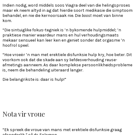
Indien nodig, word middels soos Viagra deel van die helingsproses
maar ek neem altyd in ag dat hierdie soort medikasie die simptoom
behandel, en nie die kernoorsaak nie. Die
boost
moet van binne
kom.
“Die sintuiglike fokus-tegniek is ’n bykomende hulpmiddel; ’n
praktiese manier waardeur mans en hul verhoudingsmaats
mekaar sensueel kan leer ken en geniet sonder dat orgasme ’n
hoofrol speel.
“Hoe vroeër ’n man met erektiele disfunksie hulp kry, hoe beter. Dit
voorkom ook dat die skade aan sy liefdesverhouding reuse-
afmetings aanneem. As daar komplekse persoonlikheidsprobleme
is, neem die behandeling uiteraard langer.
Die belangrikste is: daar is hulp!”
Nota vir vroue
“Ek spreek die vroue van mans met erektiele disfunksie graag
afsonderlik,” sê dr. Solomon.