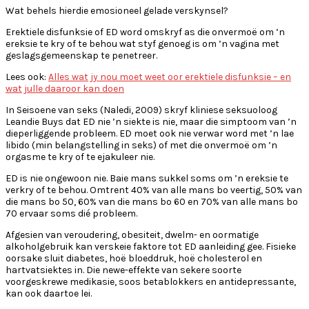
Wat behels hierdie emosioneel gelade verskynsel?
Erektiele disfunksie of ED word omskryf as die onvermoë om ’n
ereksie te kry of te behou wat styf genoeg is om ’n vagina met
geslagsgemeenskap te penetreer.
Lees ook:
Alles wat jy nou moet weet oor erektiele disfunksie – en
wat julle daaroor kan doen
In Seisoene van seks (Naledi, 2009) skryf kliniese seksuoloog
Leandie Buys dat ED nie ’n siekte is nie, maar die simptoom van ’n
dieperliggende probleem. ED moet ook nie verwar word met ’n lae
libido (min belangstelling in seks) of met die onvermoë om ’n
orgasme te kry of te ejakuleer nie.
ED is nie ongewoon nie. Baie mans sukkel soms om ’n ereksie te
verkry of te behou. Omtrent 40% van alle mans bo veertig, 50% van
die mans bo 50, 60% van die mans bo 60 en 70% van alle mans bo
70 ervaar soms dié probleem.
Afgesien van veroudering, obesiteit, dwelm- en oormatige
alkoholgebruik kan verskeie faktore tot ED aanleiding gee. Fisieke
oorsake sluit diabetes, hoë bloeddruk, hoë cholesterol en
hartvatsiektes in. Die newe-effekte van sekere soorte
voorgeskrewe medikasie, soos betablokkers en antidepressante,
kan ook daartoe lei.