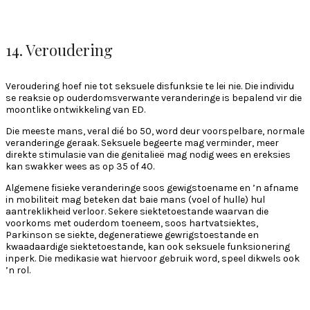
14. Veroudering
Veroudering hoef nie tot seksuele disfunksie te lei nie. Die individu
se reaksie op ouderdomsverwante veranderinge is bepalend vir die
moontlike ontwikkeling van ED.
Die meeste mans, veral dié bo 50, word deur voorspelbare, normale
veranderinge geraak. Seksuele begeerte mag verminder, meer
direkte stimulasie van die genitalieë mag nodig wees en ereksies
kan swakker wees as op 35 of 40.
Algemene fisieke veranderinge soos gewigstoename en ’n afname
in mobiliteit mag beteken dat baie mans (voel of hulle) hul
aantreklikheid verloor. Sekere siektetoestande waarvan die
voorkoms met ouderdom toeneem, soos hartvatsiektes,
Parkinson se siekte, degeneratiewe gewrigstoestande en
kwaadaardige siektetoestande, kan ook seksuele funksionering
inperk. Die medikasie wat hiervoor gebruik word, speel dikwels ook
’n rol.