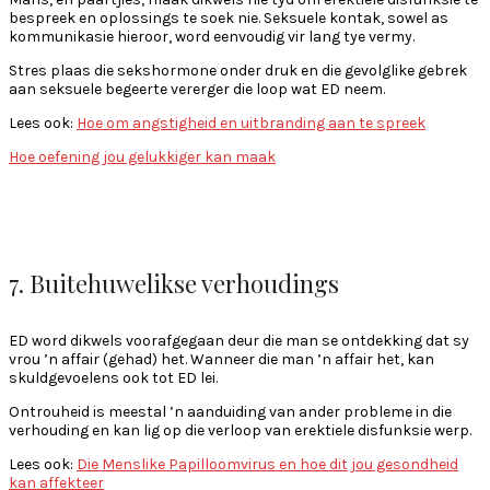
bespreek en oplossings te soek nie. Seksuele kontak, sowel as
kommunikasie hieroor, word eenvoudig vir lang tye vermy.
Stres plaas die sekshormone onder druk en die gevolglike gebrek
aan seksuele begeerte vererger die loop wat ED neem.
Lees ook:
Hoe om angstigheid en uitbranding aan te spreek
Hoe oefening jou gelukkiger kan maak
7. Buitehuwelikse verhoudings
ED word dikwels voorafgegaan deur die man se ontdekking dat sy
vrou ’n affair (gehad) het. Wanneer die man ’n affair het, kan
skuldgevoelens ook tot ED lei.
Ontrouheid is meestal ’n aanduiding van ander probleme in die
verhouding en kan lig op die verloop van erektiele disfunksie werp.
Lees ook:
Die Menslike Papilloomvirus en hoe dit jou gesondheid
kan affekteer