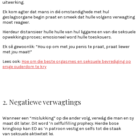
uitwerking.
Ek kom agter dat mans in dié omstandighede met hul
geslagsorgane begin praat en smeek dat hulle volgens verwagting
moet reageer.
Hierdeur distansieer hulle hulle van hul liggame en van die seksuele
opwekkingsproses; emosioneel word hulle toeskouers.
Ek sê gewoonlik: “Hou op om met jou penis te praat, praat liewer
met jou maat!”
Lees ook:
Hoe om die beste orgasmes en seksuele bevrediging op
enige ouderdom te kry
2. Negatiewe verwagtings
Wanneer een “mislukking” op die ander volg, verwág die man en sy
maat dit later. Dit word ’n
selffulfilling prophecy.
Hierdie bose
kringloop kan ED as ’n patroon vestig en selfs tot die staak
van seksuele aktiwiteit lei.