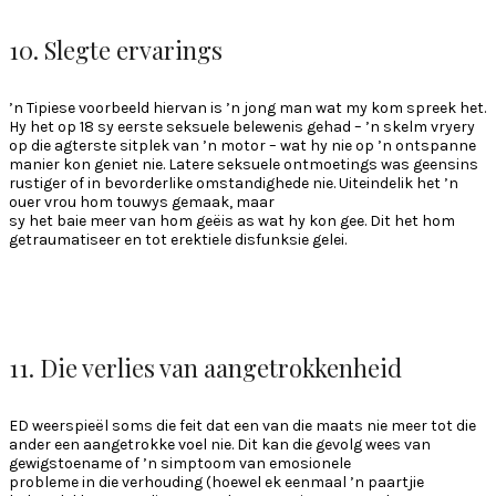
10. Slegte ervarings
’n Tipiese voorbeeld hiervan is ’n jong man wat my kom spreek het.
Hy het op 18 sy eerste seksuele belewenis gehad – ’n skelm vryery
op die agterste sitplek van ’n motor – wat hy nie op ’n ontspanne
manier kon geniet nie. Latere seksuele ontmoetings was geensins
rustiger of in bevorderlike omstandighede nie. Uiteindelik het ’n
ouer vrou hom touwys gemaak, maar
sy het baie meer van hom geëis as wat hy kon gee. Dit het hom
getraumatiseer en tot erektiele disfunksie gelei.
11. Die verlies van aangetrokkenheid
ED weerspieël soms die feit dat een van die maats nie meer tot die
ander een aangetrokke voel nie. Dit kan die gevolg wees van
gewigstoename of ’n simptoom van emosionele
probleme in die verhouding (hoewel ek eenmaal ’n paartjie