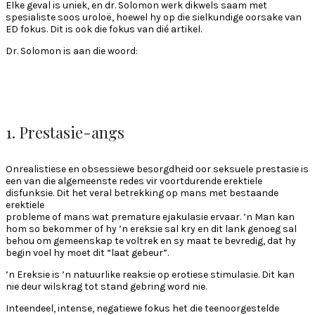
Elke geval is uniek, en dr. Solomon werk dikwels saam met
spesialiste soos uroloë, hoewel hy op die sielkundige oorsake van
ED fokus. Dit is ook die fokus van dié artikel.
Dr. Solomon is aan die woord:
1. Prestasie-angs
Onrealistiese en obsessiewe besorgdheid oor seksuele prestasie is
een van die algemeenste redes vir voortdurende erektiele
disfunksie. Dit het veral betrekking op mans met bestaande
erektiele
probleme of mans wat premature ejakulasie ervaar. ’n Man kan
hom so bekommer of hy ’n ereksie sal kry en dit lank genoeg sal
behou om gemeenskap te voltrek en sy maat te bevredig, dat hy
begin voel hy moet dit “laat gebeur”.
’n Ereksie is ’n natuurlike reaksie op erotiese stimulasie. Dit kan
nie deur wilskrag tot stand gebring word nie.
Inteendeel, intense, negatiewe fokus het die teenoorgestelde