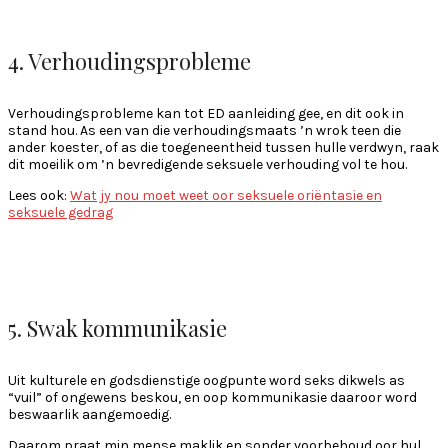
4. Verhoudingsprobleme
Verhoudingsprobleme kan tot ED aanleiding gee, en dit ook in
stand hou. As een van die verhoudingsmaats ’n wrok teen die
ander koester, of as die toegeneentheid tussen hulle verdwyn, raak
dit moeilik om ’n bevredigende seksuele verhouding vol te hou.
Lees ook:
Wat jy nou moet weet oor seksuele oriëntasie en
seksuele gedrag
5. Swak kommunikasie
Uit kulturele en godsdienstige oogpunte word seks dikwels as
“vuil” of ongewens beskou, en oop kommunikasie daaroor word
beswaarlik aangemoedig.
Daarom praat min mense maklik en sonder voorbehoud oor hul