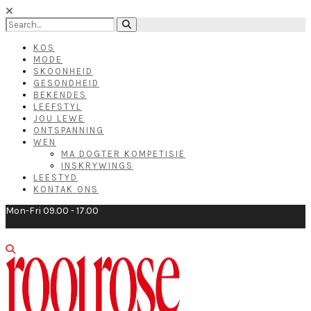
KOS
MODE
SKOONHEID
GESONDHEID
BEKENDES
LEEFSTYL
JOU LEWE
ONTSPANNING
WEN
MA DOGTER KOMPETISIE
INSKRYWINGS
LEESTYD
KONTAK ONS
Mon-Fri 09.00 - 17.00