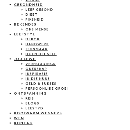
GESONDHEID
LEEF GESOND
DIEET
FIKSHEID
BEKENDES
ONS MENSE
LEEFSTYL
DEKOR
HANDWERK
TUINMAAK
DOEN DIT SELF
JOU LEWE
VERHOUDINGS
OUERSKAP
INSPIRASIE
IN DIE NUUS
GELD & SUKSES
PERSOONLIKE GROEI
ONTSPANNING
REIS
BLOGS
LEESTYD
ROOIWARM WENNERS
WEN
KONTAK