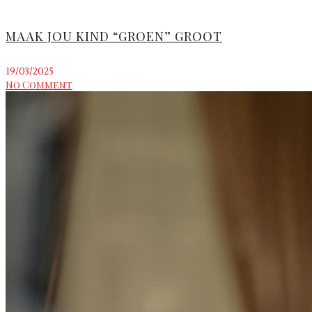
MAAK JOU KIND “GROEN” GROOT
19/03/2025
No Comment