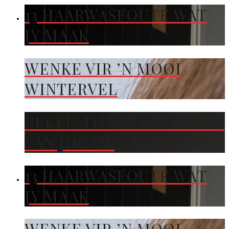
13 HAARWASFOUTE WAT
JY MAAK
WENKE VIR ’N MOOI
WINTERVEL
BEKLEMTOON DIE KLEUR
VAN JOU OË
13 HAARWASFOUTE WAT
JY MAAK