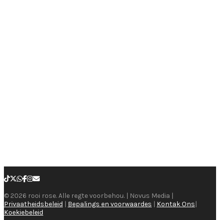
© 2026 rooi rose. Alle regte voorbehou. | Novus Media |
Privaatheidsbeleid
|
Bepalings en voorwaardes
|
Kontak Ons
|
Koekiebeleid