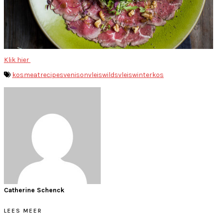
Klik hier
kos
meat
recipes
venison
vleis
wildsvleis
winterkos
Catherine Schenck
LEES MEER