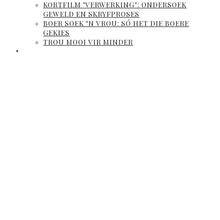
KORTFILM ‘VERWERKING’: ONDERSOEK
GEWELD EN SKRYFPROSES
BOER SOEK ‘N VROU: SÓ HET DIE BOERE
GEKIES
TROU MOOI VIR MINDER