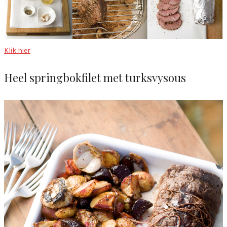
Klik hier
Heel springbokfilet met turksvysous