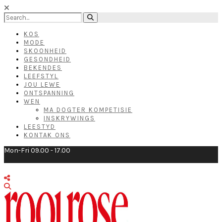
KOS
MODE
SKOONHEID
GESONDHEID
BEKENDES
LEEFSTYL
JOU LEWE
ONTSPANNING
WEN
MA DOGTER KOMPETISIE
INSKRYWINGS
LEESTYD
KONTAK ONS
Mon-Fri 09.00 - 17.00