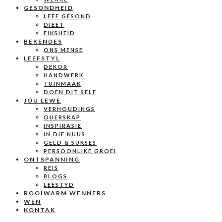
GESONDHEID
LEEF GESOND
DIEET
FIKSHEID
BEKENDES
ONS MENSE
LEEFSTYL
DEKOR
HANDWERK
TUINMAAK
DOEN DIT SELF
JOU LEWE
VERHOUDINGS
OUERSKAP
INSPIRASIE
IN DIE NUUS
GELD & SUKSES
PERSOONLIKE GROEI
ONTSPANNING
REIS
BLOGS
LEESTYD
ROOIWARM WENNERS
WEN
KONTAK