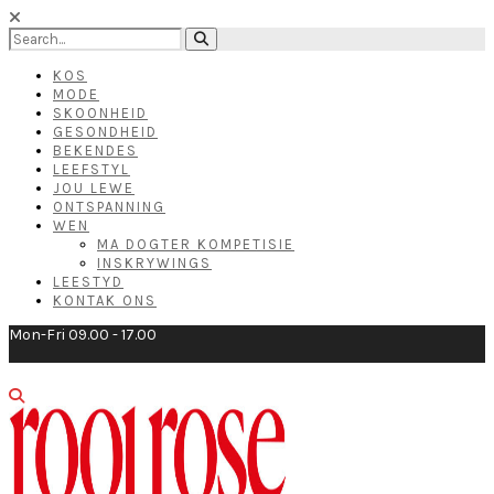
KOS
MODE
SKOONHEID
GESONDHEID
BEKENDES
LEEFSTYL
JOU LEWE
ONTSPANNING
WEN
MA DOGTER KOMPETISIE
INSKRYWINGS
LEESTYD
KONTAK ONS
Mon-Fri 09.00 - 17.00