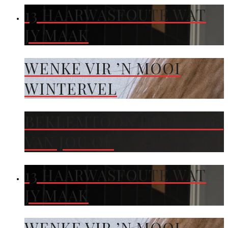
13 HAARWASFOUTE WAT
JY MAAK
WENKE VIR ’N MOOI
WINTERVEL
BEKLEMTOON DIE KLEUR
VAN JOU OË
13 HAARWASFOUTE WAT
JY MAAK