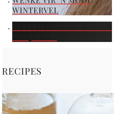
WENKE VIR ’N MOOI
WINTERVEL
BEKLEMTOON DIE KLEUR
VAN JOU OË
RECIPES