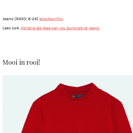
Jeans (R450; 6-24)
Woolworths
.
Lees ook:
Verleng die lewe van jou gunsteling-jeans
Mooi in rooi!