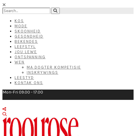
KOS
MODE
SKOONHEID
GESONDHEID
BEKENDES
LEEFSTYL
JOU LEWE
ONTSPANNING
WEN
MA DOGTER KOMPETISIE
INSKRYWINGS
LEESTYD
KONTAK ONS
Mon-Fri 09.00 - 17.00