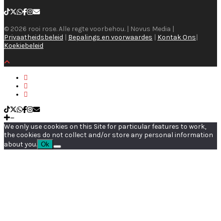
© 2026 rooi rose. Alle regte voorbehou. | Novus Media |
Privaatheidsbeleid
|
Bepalings en voorwaardes
|
Kontak Ons
|
Koekiebeleid
We only use cookies on this Site for particular features to work,
the cookies do not collect and/or store any personal information
about you.
Ok