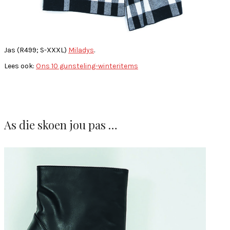
Jas (R499; S-XXXL)
Miladys
.
Lees ook:
Ons 10 gunsteling-winteritems
As die skoen jou pas …