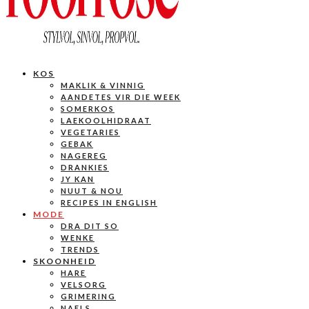
KOS
MAKLIK & VINNIG
AANDETES VIR DIE WEEK
SOMERKOS
LAEKOOLHIDRAAT
VEGETARIES
GEBAK
NAGEREG
DRANKIES
JY KAN
NUUT & NOU
RECIPES IN ENGLISH
MODE
DRA DIT SO
WENKE
TRENDS
SKOONHEID
HARE
VELSORG
GRIMERING
NAELS