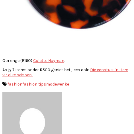
Oorringe (R160)
Colette Hayman
.
As jy 7 items onder R500 geniet het, lees ook:
Die eenstuk: ’n Item
vir elke seisoen!
fashion
fashion tips
mode
wenke