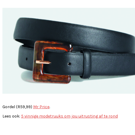
Gordel (R59,99)
Mr Price
.
Lees ook:
5 vinnige modetruuks om jou uitrusting af te rond