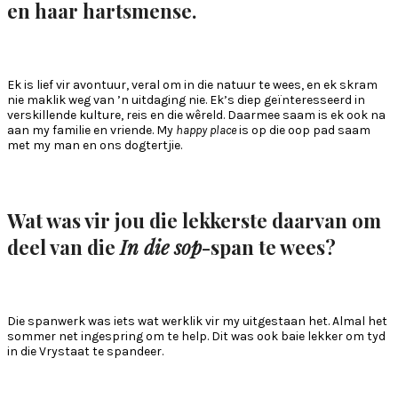
en haar hartsmense.
Ek is lief vir avontuur, veral om in die natuur te wees, en ek skram
nie maklik weg van ’n uitdaging nie. Ek’s diep geïnteresseerd in
verskillende kulture, reis en die wêreld. Daarmee saam is ek ook na
aan my familie en vriende. My
happy place
is op die oop pad saam
met my man en ons dogtertjie.
Wat was vir jou die lekkerste daarvan om
deel van die
In die sop
-span te wees?
Die spanwerk was iets wat werklik vir my uitgestaan het. Almal het
sommer net ingespring om te help. Dit was ook baie lekker om tyd
in die Vrystaat te spandeer.