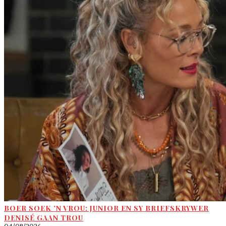
BOER SOEK ’N VROU: JUNIOR EN SY BRIEFSKRYWER
DENISÉ GAAN TROU