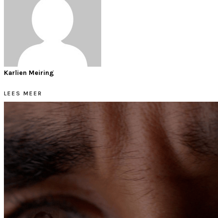
Karlien Meiring
LEES MEER