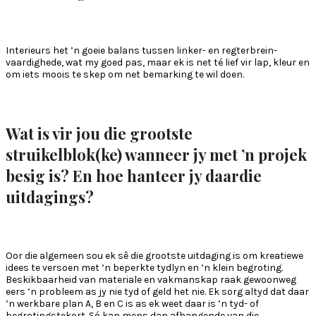
Interieurs het ’n goeie balans tussen linker- en regterbrein-
vaardighede, wat my goed pas, maar ek is net té lief vir lap, kleur en
om iets moois te skep om net bemarking te wil doen.
Wat is vir jou die grootste
struikelblok(ke) wanneer jy met ’n projek
besig is? En hoe hanteer jy daardie
uitdagings?
Oor die algemeen sou ek sê die grootste uitdaging is om kreatiewe
idees te versoen met ’n beperkte tydlyn en ’n klein begroting.
Beskikbaarheid van materiale en vakmanskap raak gewoonweg
eers ’n probleem as jy nie tyd of geld het nie. Ek sorg altyd dat daar
’n werkbare plan A, B en C is as ek weet daar is ’n tyd- of
begrotingstekort. Só kan mens dan afhangende van die