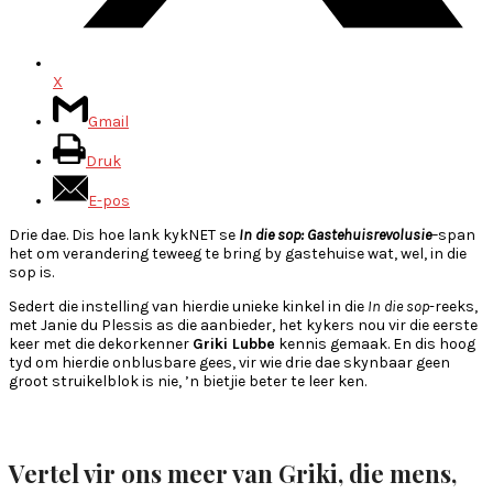
X
Gmail
Druk
E-pos
Drie dae. Dis hoe lank kykNET se
In die sop: Gastehuisrevolusie
–
span
het om verandering teweeg te bring by gastehuise wat, wel, in die
sop is.
Sedert die instelling van hierdie unieke kinkel in die
In die sop
-reeks,
met Janie du Plessis as die aanbieder, het kykers nou vir die eerste
keer met die dekorkenner
Griki Lubbe
kennis gemaak. En dis hoog
tyd om hierdie onblusbare gees, vir wie drie dae skynbaar geen
groot struikelblok is nie, ’n bietjie beter te leer ken.
Vertel vir ons meer van Griki, die mens,