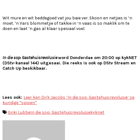
Wit mure en wit beddegoed vat jou baie ver. Skoon en netjies is ’n
moet. ’n Vars blommetjie of takkie in ’n vaas is so maklik om te
doen en laat ’n gas al klaar spesiaal voel.
In die sop: Gastehuisrevolusie
word Donderdae om 20:00 op kykNET
(DStv-kanaal 144) uitgesaai. Die reeks is ook op DStv Stream en
Catch Up beskikbaar.
Lees ook:
Leer ken Dirk Jacobs,’In die sop: Gastehuisrevolusie’ se
kundige “spioen”
Griki Lubbe
In die sop: Gastehuisrevolusie
kyknet