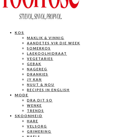
KOS
MAKLIK & VINNIG
AANDETES VIR DIE WEEK
SOMERKOS
LAEKOOLHIDRAAT
VEGETARIES
GEBAK
NAGEREG
DRANKIES
JY KAN
NUUT & NOU
RECIPES IN ENGLISH
MODE
DRA DIT SO
WENKE
TRENDS
SKOONHEID
HARE
VELSORG
GRIMERING
NAELS