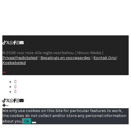
© 2026 rooi rose. Alle regte voorbehou. | Novus Media |
Privaatheidsbeleid
|
Bepalings en voorwaardes
|
Kontak Ons
|
Koekiebeleid
We only use cookies on this Site for particular features to work,
the cookies do not collect and/or store any personal information
about you.
Ok