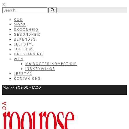
KOS
MODE
SKOONHEID
GESONDHEID
BEKENDES
LEEFSTYL
JOU LEWE
ONTSPANNING
WEN
MA DOGTER KOMPETISIE
INSKRYWINGS
LEESTYD
KONTAK ONS
Mon-Fri 09.00 - 17.00