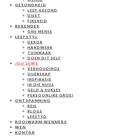
GESONDHEID
LEEF GESOND
DIEET
FIKSHEID
BEKENDES
ONS MENSE
LEEFSTYL
DEKOR
HANDWERK
TUINMAAK
DOEN DIT SELF
JOU LEWE
VERHOUDINGS
OUERSKAP
INSPIRASIE
IN DIE NUUS
GELD & SUKSES
PERSOONLIKE GROEI
ONTSPANNING
REIS
BLOGS
LEESTYD
ROOIWARM WENNERS
WEN
KONTAK