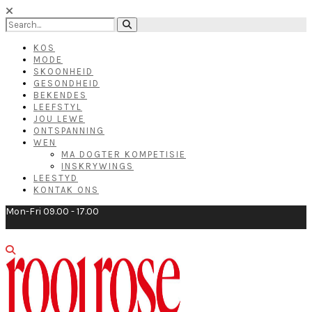
KOS
MODE
SKOONHEID
GESONDHEID
BEKENDES
LEEFSTYL
JOU LEWE
ONTSPANNING
WEN
MA DOGTER KOMPETISIE
INSKRYWINGS
LEESTYD
KONTAK ONS
Mon-Fri 09.00 - 17.00