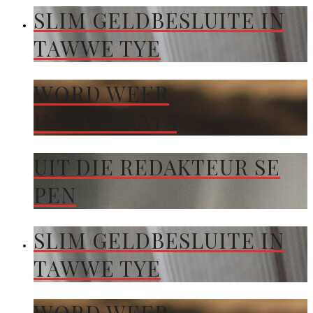
SLIM GELDBESLUITE IN
TAWWE TYE
WORD WEER
HARTSMAATS
UIT DIE REDAKTEUR SE
PEN
SLIM GELDBESLUITE IN
TAWWE TYE