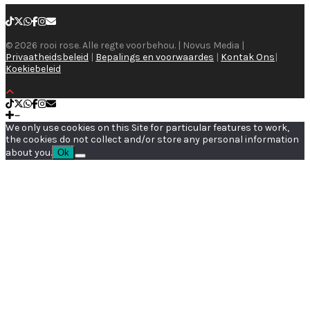
© 2026 rooi rose. Alle regte voorbehou. | Novus Media |
Privaatheidsbeleid
|
Bepalings en voorwaardes
|
Kontak Ons
|
Koekiebeleid
We only use cookies on this Site for particular features to work,
the cookies do not collect and/or store any personal information
about you.
Ok