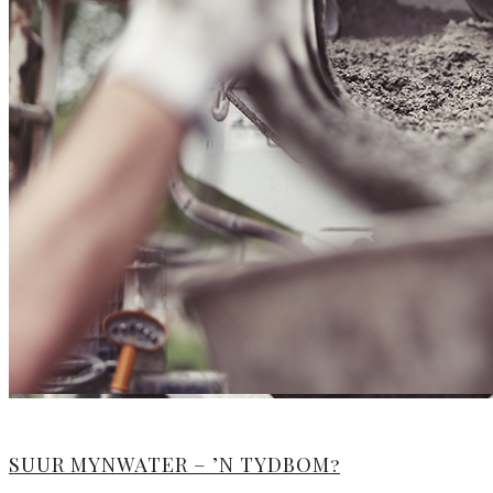
SUUR MYNWATER – ’N TYDBOM?