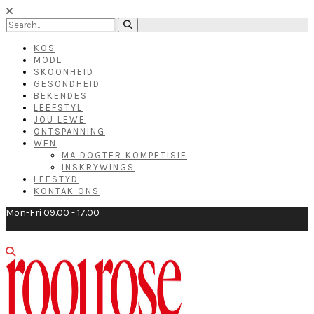
KOS
MODE
SKOONHEID
GESONDHEID
BEKENDES
LEEFSTYL
JOU LEWE
ONTSPANNING
WEN
MA DOGTER KOMPETISIE
INSKRYWINGS
LEESTYD
KONTAK ONS
Mon-Fri 09.00 - 17.00