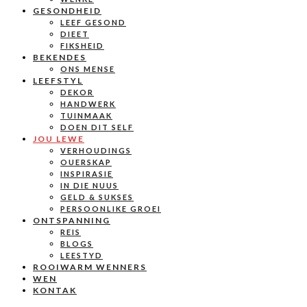
GESONDHEID
LEEF GESOND
DIEET
FIKSHEID
BEKENDES
ONS MENSE
LEEFSTYL
DEKOR
HANDWERK
TUINMAAK
DOEN DIT SELF
JOU LEWE
VERHOUDINGS
OUERSKAP
INSPIRASIE
IN DIE NUUS
GELD & SUKSES
PERSOONLIKE GROEI
ONTSPANNING
REIS
BLOGS
LEESTYD
ROOIWARM WENNERS
WEN
KONTAK