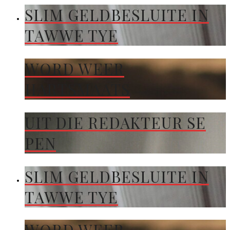
SLIM GELDBESLUITE IN
TAWWE TYE
WORD WEER
HARTSMAATS
UIT DIE REDAKTEUR SE
PEN
SLIM GELDBESLUITE IN
TAWWE TYE