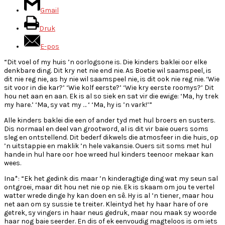
Gmail
Druk
E-pos
“Dit voel of my huis ’n oorlogsone is. Die kinders baklei oor elke
denkbare ding. Dit kry net nie end nie. As Boetie wil saamspeel, is
dit nie reg nie, as hy nie wil saamspeel nie, is dit ook nie reg nie. ‘Wie
sit voor in die kar?’ ‘Wie kolf eerste?’ ‘Wie kry eerste roomys?’ Dit
hou net aan en aan. Ek is al so siek en sat vir die ewige: ‘Ma, hy trek
my hare.’ ‘Ma, sy vat my … ‘ ‘Ma, hy is ’n vark!’”
Alle kinders baklei die een of ander tyd met hul broers en susters.
Dis normaal en deel van grootword, al is dit vir baie ouers soms
sleg en ontstellend. Dit bederf dikwels die atmosfeer in die huis, op
’n uitstappie en maklik ’n hele vakansie. Ouers sit soms met hul
hande in hul hare oor hoe wreed hul kinders teenoor mekaar kan
wees.
Ina*: “Ek het gedink dis maar ’n kinderagtige ding wat my seun sal
ontgroei, maar dit hou net nie op nie. Ek is skaam om jou te vertel
watter wrede dinge hy kan doen en sê. Hy is al ’n tiener, maar hou
net aan om sy sussie te treiter. Kleintyd het hy haar hare of ore
getrek, sy vingers in haar neus gedruk, maar nou maak sy woorde
haar nog baie seerder. En dis of ek eenvoudig magteloos is om iets