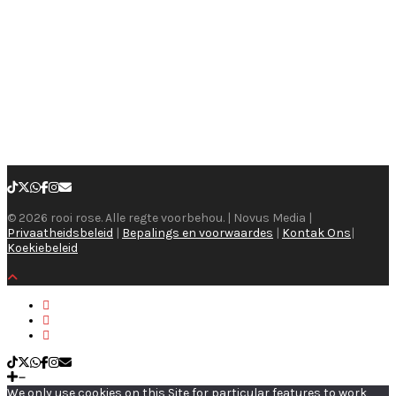
© 2026 rooi rose. Alle regte voorbehou. | Novus Media |
Privaatheidsbeleid
|
Bepalings en voorwaardes
|
Kontak Ons
|
Koekiebeleid
We only use cookies on this Site for particular features to work,