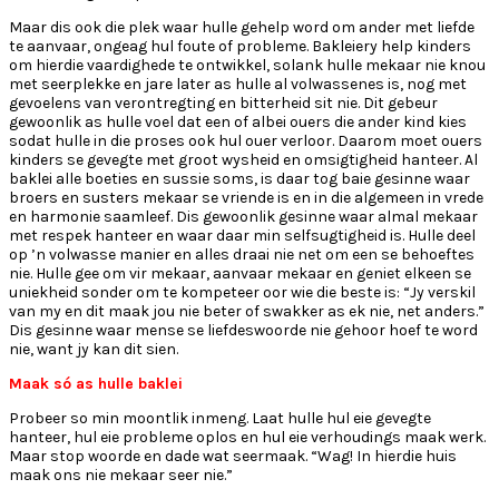
Maar dis ook die plek waar hulle gehelp word om ander met liefde
te aanvaar, ongeag hul foute of probleme. Bakleiery help kinders
om hierdie vaardighede te ontwikkel, solank hulle mekaar nie knou
met seerplekke en jare later as hulle al volwassenes is, nog met
gevoelens van verontregting en bitterheid sit nie. Dit gebeur
gewoonlik as hulle voel dat een of albei ouers die ander kind kies
sodat hulle in die proses ook hul ouer verloor. Daarom moet ouers
kinders se gevegte met groot wysheid en omsigtigheid hanteer. Al
baklei alle boeties en sussie soms, is daar tog baie gesinne waar
broers en susters mekaar se vriende is en in die algemeen in vrede
en harmonie saamleef. Dis gewoonlik gesinne waar almal mekaar
met respek hanteer en waar daar min selfsugtigheid is. Hulle deel
op ’n volwasse manier en alles draai nie net om een se behoeftes
nie. Hulle gee om vir mekaar, aanvaar mekaar en geniet elkeen se
uniekheid sonder om te kompeteer oor wie die beste is: “Jy verskil
van my en dit maak jou nie beter of swakker as ek nie, net anders.”
Dis gesinne waar mense se liefdeswoorde nie gehoor hoef te word
nie, want jy kan dit sien.
Maak só as hulle baklei
Probeer so min moontlik inmeng. Laat hulle hul eie gevegte
hanteer, hul eie probleme oplos en hul eie verhoudings maak werk.
Maar stop woorde en dade wat seermaak. “Wag! In hierdie huis
maak ons nie mekaar seer nie.”