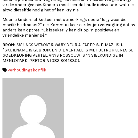
vir die ander gee nie. Kinders moet leer dat hulle individue is wat nie
altyd dieselfde nodig het of kan kry nie.
Moenie kinders etiketteer met opmerkings soos: “Is jy weer die
moeilikheidmaker?” nie. Kommunikeer eerder jou verwagting dat sy
anders kan optree: “Ek isseker jy kan dit op ’n positiewe en
vriendelike manier sê.”
BRON:
SIBLINGS WITHOUT RIVALRY
DEUR A. FABER & E. MAZLISH.
*SKUILNAME IS GEBRUIK EN DIE VERHALE IS MET BETROKKENES SE
GOEDKEURING VERTEL. ANYS ROSSOUW IS ’N SIELKUNDIGE IN
MENLOPARK, PRETORIA (082 801 1830).
verhoudingskonflik