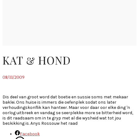
KAT & HOND
08/11/2009
~
Dis deel van groot word dat boetie en sussie soms met mekaar
baklei. Ons huise is immers die oefenplek sodat ons later
verhoudingskonflik kan hanteer. Maar voor daar oor elke ding 'n
oorlog uitbreek en vandag se seerplekke more se bitterheid word,
is dit raadsaam om in te gryp met al die wysheid wat tot jou
beskikking is. Anys Rossouw het raad
Facebook