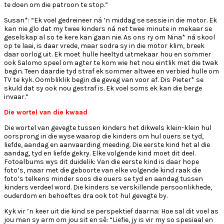
te doen om die patroon te stop.”
Susan*: “Ek voel gedreineer ná ’n middag se sessie in die motor. Ek
kan nie glo dat my twee kinders ná net twee minute in mekaar se
geselskap al so te kere kan gaan nie. As ons ry om Nina* ná skool
op te laai, is daar vrede, maar sodra sy in die motor klim, breek
daar oorlog uit. Ek moet hulle heeltyd uitmekaar hou en sommer
ook Salomo speel om agter te kom wie het nou eintlik met die twak
begin. Teen daardie tyd straf ek sommer altwee en verbied hulle om
TV te kyk. Oombliklik begin die geveg van voor af. Dis Pieter* se
skuld dat sy ook nou gestraf is. Ek voel soms ek kan die berge
invaar.”
Die wortel van die kwaad
Die wortel van gevegte tussen kinders het dikwels klein-klein hul
oorsprong in die wyse waarop die kinders om hul ouers se tyd,
liefde, aandag en aanvaarding meeding. Die eerste kind het al die
aandag, tyd en liefde gekry. Elke volgende kind moet dit deel.
Fotoalbums wys dit duidelik: Van die eerste kind is daar hope
foto’s, maar met die geboorte van elke volgende kind raak die
foto’s telkens minder soos die ouers se tyd en aandag tussen
kinders verdeel word. Die kinders se verskillende persoonlikhede,
ouderdom en behoeftes dra ook tot hul gevegte by.
Kyk vir ’n keer uit die kind se perspektief daarna: Hoe sal dit voel as
jou man sy arm om jou sit en sê: “Liefie, jy is vir my so spesiaal en