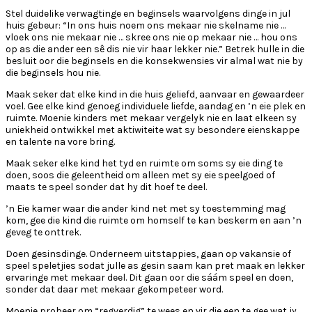
Stel duidelike verwagtinge en beginsels waarvolgens dinge in jul
huis gebeur: “In ons huis noem ons mekaar nie skelname nie …
vloek ons nie mekaar nie … skree ons nie op mekaar nie … hou ons
op as die ander een sê dis nie vir haar lekker nie.” Betrek hulle in die
besluit oor die beginsels en die konsekwensies vir almal wat nie by
die beginsels hou nie.
Maak seker dat elke kind in die huis geliefd, aanvaar en gewaardeer
voel. Gee elke kind genoeg individuele liefde, aandag en ’n eie plek en
ruimte. Moenie kinders met mekaar vergelyk nie en laat elkeen sy
uniekheid ontwikkel met aktiwiteite wat sy besondere eienskappe
en talente na vore bring.
Maak seker elke kind het tyd en ruimte om soms sy eie ding te
doen, soos die geleentheid om alleen met sy eie speelgoed of
maats te speel sonder dat hy dit hoef te deel.
’n Eie kamer waar die ander kind net met sy toestemming mag
kom, gee die kind die ruimte om homself te kan beskerm en aan ’n
geveg te onttrek.
Doen gesinsdinge. Onderneem uitstappies, gaan op vakansie of
speel speletjies sodat julle as gesin saam kan pret maak en lekker
ervaringe met mekaar deel. Dit gaan oor die sáám speel en doen,
sonder dat daar met mekaar gekompeteer word.
Moenie probeer om “regverdig” te wees en vir die een te gee wat jy