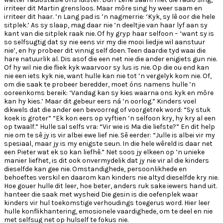
irriteer dit Martin grensloos. Maar môre sing hy weer saam en
irriteer dit haar. ’n Lang pad is ’n nagmerrie: ‘Kyk, sy lê oor die hele
sitplek.’ As sy slaap, mag daar nie ’n deeltjie van haar lyf aan sy
kant van die sitplek raak nie. Of hy gryp haar selfoon – ‘want sy is
so selfsugtig dat sy nie eens vir my die mooi liedjie wil aanstuur
nie’, en hy probeer dit vinnig self doen. Teen daardie tyd waai die
hare natuurlik al. Dis asof die een net nie die ander enigiets gun nie.
Of hy wil nie die fliek kyk waarvoor sy lus is nie. Op die ou end kan
nie een iets kyk nie, want hulle kan nie tot ’n vergelyk kom nie. Of,
om die saak te probeer beredder, moet óns namens hulle ’n
ooreenkoms bereik: ‘Vandag kan sy kies waarna ons kyk en môre
kan hy kies.’ Maar dit gebeur eers ná ’n oorlog.” Kinders voel
dikwels dat die ander een bevoorreg of voorgetrek word: “Sy stuk
koek is groter” “Ek kon eers op vyftien ’n selfoon kry, hy kry al een
op twaalf.” Hulle sal selfs vra: “Vir wie is Ma die liefste?” En dit help
nie om te sê jy is vir albei ewe lief nie. Sê eerder: “Julle is albei vir my
spesiaal, maar jy is my enigste seun. In die hele wêreld is daar net
een Pieter wat ek so kan liefhê.” Net soos jy elkeen op ’n unieke
manier liefhet, is dit ook onvermydelik dat jy nie vir al die kinders
dieselfde kan gee nie. Omstandighede, persoonlikhede en
behoeftes verskil en daarom kan kinders nie altyd dieselfde kry nie.
Hoe gouer hulle dit leer, hoe beter, anders ruk sake iewers hand uit.
hanteer die saak met wysheid Die gesin is die oefenplek waar
kinders vir hul toekomstige verhoudings toegerus word. Hier leer
hulle konflikhantering, emosionele vaardighede, om te deel en nie
met selfsug net op hulself te fokus nie.