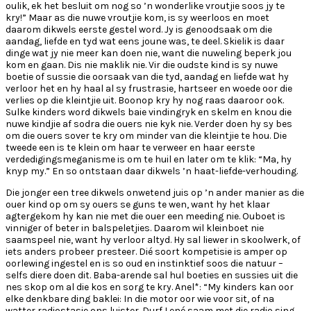
oulik, ek het besluit om nog so ’n wonderlike vroutjie soos jy te
kry!” Maar as die nuwe vroutjie kom, is sy weerloos en moet
daarom dikwels eerste gestel word. Jy is genoodsaak om die
aandag, liefde en tyd wat eens joune was, te deel. Skielik is daar
dinge wat jy nie meer kan doen nie, want die nuweling beperk jou
kom en gaan. Dis nie maklik nie. Vir die oudste kind is sy nuwe
boetie of sussie die oorsaak van die tyd, aandag en liefde wat hy
verloor het en hy haal al sy frustrasie, hartseer en woede oor die
verlies op die kleintjie uit. Boonop kry hy nog raas daaroor ook.
Sulke kinders word dikwels baie vindingryk en skelm en knou die
nuwe kindjie af sodra die ouers nie kyk nie. Verder doen hy sy bes
om die ouers sover te kry om minder van die kleintjie te hou. Die
tweede een is te klein om haar te verweer en haar eerste
verdedigingsmeganisme is om te huil en later om te klik: “Ma, hy
knyp my.” En so ontstaan daar dikwels ’n haat-liefde-verhouding.
Die jonger een tree dikwels onwetend juis op ’n ander manier as die
ouer kind op om sy ouers se guns te wen, want hy het klaar
agtergekom hy kan nie met die ouer een meeding nie. Ouboet is
vinniger of beter in balspeletjies. Daarom wil kleinboet nie
saamspeel nie, want hy verloor altyd. Hy sal liewer in skoolwerk, of
iets anders probeer presteer. Dié soort kompetisie is amper op
oorlewing ingestel en is so oud en instinktief soos die natuur –
selfs diere doen dit. Baba-arende sal hul boeties en sussies uit die
nes skop om al die kos en sorg te kry. Anel*: “My kinders kan oor
elke denkbare ding baklei: In die motor oor wie voor sit, of na
watter radiostasie ons luister. Durf Lené saam met die radio sing,