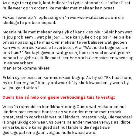
As dinge te erg raak, laat hulle vir ’n tydjie afsonderlik “afkoel” tot
hulle weer op ’n ordentlike manier met mekaar kan praat.
Fokus liewer op ’n oplossing en ’n wen-wen-situasie as om die
skuldige te probeer bepaal.
Moenie hulle met mekaar vergelyk of kant kies nie: “Sê vir hom wat
is jou probleem … wat pla jou? … hoe kan julle dit oplos?” Help albei
om aanpassings te maak; vir mekaar te verbaliseer wat gedoen
kan word om die kwessie te verbeter. Vra: “Wat is die beginsels in
ons huis?” Beskryf gewoon wat jy sien, hoor en voel en wat jy dink
behoort te gebeur. Hulle moet leer hoe om hul emosies en woede op
’n aanvaarbare
manier te kommunikeer.
Erken sy emosies en kommunikeer begrip: As hy sê: “Ek haat hom,
hy irriteer my so,” kan jy antwoord: “Jy klink kwaad en jy wens hy
wil jou goed uitlos.”
Ouers kan só help om goeie verhoudings tuis te vestig:
Wees ’n rolmodel in konflikhantering. Ouers wat mekaar en hul
kinders met respek hanteer en van ander mense met respek
praat, stel ’n voorbeeld wat hul kinders meestal volg. Die teendeel
is ongelukkig ook waar. As ouers na ander mense verwys as idiote
en varke, is die kans goed dat hul kinders die negatiewe
gedragspatrone gaan volg as hulle kwaad word.