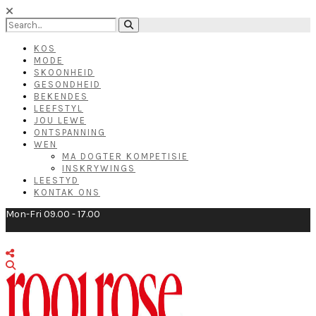
KOS
MODE
SKOONHEID
GESONDHEID
BEKENDES
LEEFSTYL
JOU LEWE
ONTSPANNING
WEN
MA DOGTER KOMPETISIE
INSKRYWINGS
LEESTYD
KONTAK ONS
Mon-Fri 09.00 - 17.00