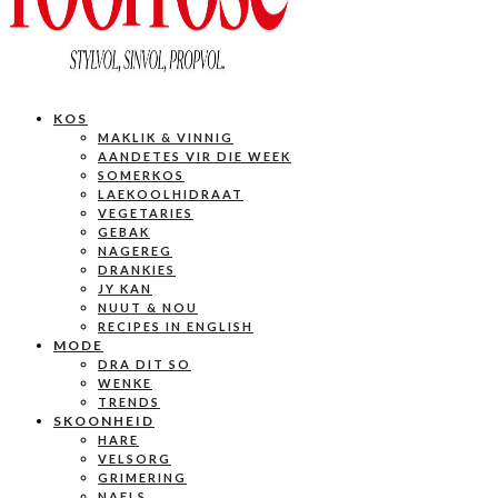
KOS
MAKLIK & VINNIG
AANDETES VIR DIE WEEK
SOMERKOS
LAEKOOLHIDRAAT
VEGETARIES
GEBAK
NAGEREG
DRANKIES
JY KAN
NUUT & NOU
RECIPES IN ENGLISH
MODE
DRA DIT SO
WENKE
TRENDS
SKOONHEID
HARE
VELSORG
GRIMERING
NAELS