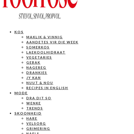
KOS
MAKLIK & VINNIG
AANDETES VIR DIE WEEK
SOMERKOS
LAEKOOLHIDRAAT
VEGETARIES
GEBAK
NAGEREG
DRANKIES
JY KAN
NUUT & NOU
RECIPES IN ENGLISH
MODE
DRA DIT SO
WENKE
TRENDS
SKOONHEID
HARE
VELSORG
GRIMERING
NAELS