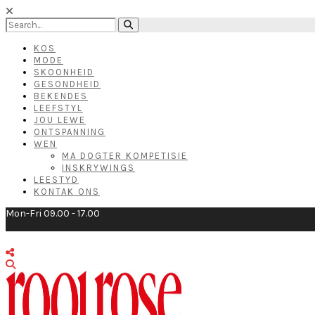
KOS
MODE
SKOONHEID
GESONDHEID
BEKENDES
LEEFSTYL
JOU LEWE
ONTSPANNING
WEN
MA DOGTER KOMPETISIE
INSKRYWINGS
LEESTYD
KONTAK ONS
Mon-Fri 09.00 - 17.00