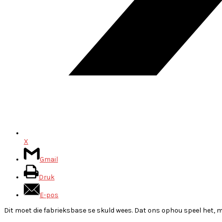
X
Gmail
Druk
E-pos
Dit moet die fabrieksbase se skuld wees. Dat ons ophou speel het, m