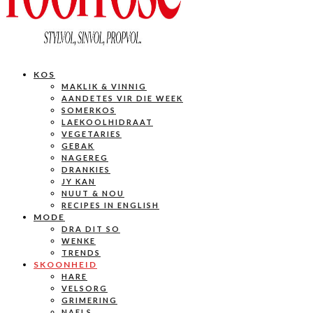
KOS
MAKLIK & VINNIG
AANDETES VIR DIE WEEK
SOMERKOS
LAEKOOLHIDRAAT
VEGETARIES
GEBAK
NAGEREG
DRANKIES
JY KAN
NUUT & NOU
RECIPES IN ENGLISH
MODE
DRA DIT SO
WENKE
TRENDS
SKOONHEID
HARE
VELSORG
GRIMERING
NAELS