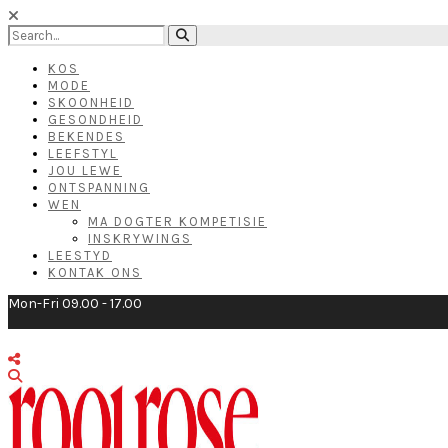
KOS
MODE
SKOONHEID
GESONDHEID
BEKENDES
LEEFSTYL
JOU LEWE
ONTSPANNING
WEN
MA DOGTER KOMPETISIE
INSKRYWINGS
LEESTYD
KONTAK ONS
Mon-Fri 09.00 - 17.00