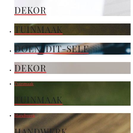
DEKOR
TUINMAAK
DOEN-DIT-SELF
DEKOR
Tuinmaak
TUINMAAK
Handwerk
HANDWERK