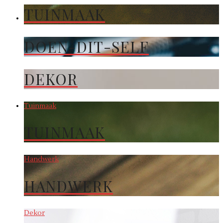
TUINMAAK
DOEN-DIT-SELF
DEKOR
Tuinmaak
TUINMAAK
Handwerk
HANDWERK
Dekor