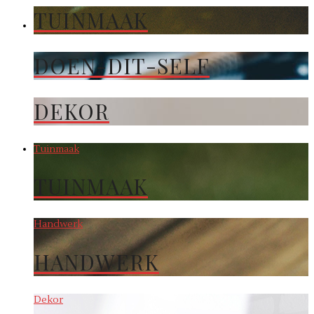
TUINMAAK
DOEN-DIT-SELF
DEKOR
Tuinmaak
TUINMAAK
Handwerk
HANDWERK
Dekor