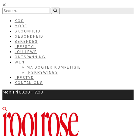
KOS
MODE
SKOONHEID
GESONDHEID
BEKENDES
LEEFSTYL
JOU LEWE
ONTSPANNING
WEN
MA DOGTER KOMPETISIE
INSKRYWINGS
LEESTYD
KONTAK ONS
Mon-Fri 09.00 - 17.00