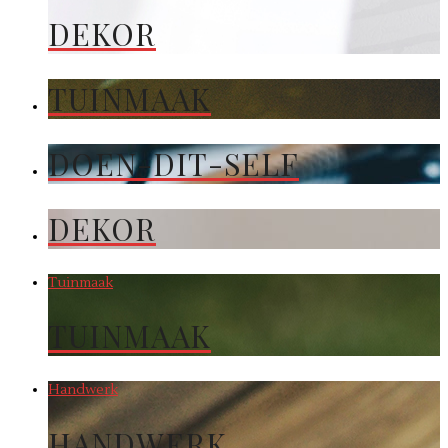
DEKOR
TUINMAAK
DOEN-DIT-SELF
DEKOR
Tuinmaak
TUINMAAK
Handwerk
HANDWERK