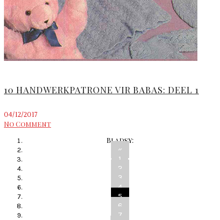
10 HANDWERKPATRONE VIR BABAS: DEEL 1
04/12/2017
No Comment
Bladsy:
«
1
2
3
4
5
6
7