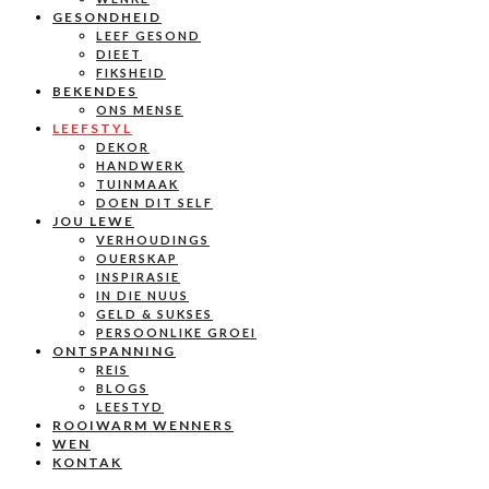
GESONDHEID
LEEF GESOND
DIEET
FIKSHEID
BEKENDES
ONS MENSE
LEEFSTYL
DEKOR
HANDWERK
TUINMAAK
DOEN DIT SELF
JOU LEWE
VERHOUDINGS
OUERSKAP
INSPIRASIE
IN DIE NUUS
GELD & SUKSES
PERSOONLIKE GROEI
ONTSPANNING
REIS
BLOGS
LEESTYD
ROOIWARM WENNERS
WEN
KONTAK