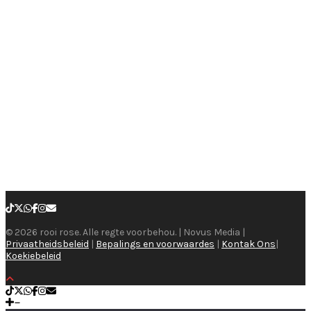
© 2026 rooi rose. Alle regte voorbehou. | Novus Media |
Privaatheidsbeleid
|
Bepalings en voorwaardes
|
Kontak Ons
|
Koekiebeleid