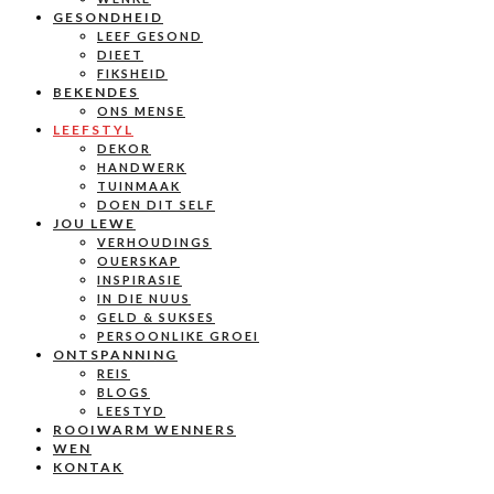
GESONDHEID
LEEF GESOND
DIEET
FIKSHEID
BEKENDES
ONS MENSE
LEEFSTYL
DEKOR
HANDWERK
TUINMAAK
DOEN DIT SELF
JOU LEWE
VERHOUDINGS
OUERSKAP
INSPIRASIE
IN DIE NUUS
GELD & SUKSES
PERSOONLIKE GROEI
ONTSPANNING
REIS
BLOGS
LEESTYD
ROOIWARM WENNERS
WEN
KONTAK