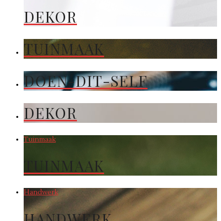
DEKOR
TUINMAAK
DOEN-DIT-SELF
DEKOR
Tuinmaak
TUINMAAK
Handwerk
HANDWERK