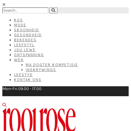
KOS
MODE
SKOONHEID
GESONDHEID
BEKENDES
LEEFSTYL
JOU LEWE
ONTSPANNING
WEN
MA DOGTER KOMPETISIE
INSKRYWINGS
LEESTYD
KONTAK ONS
Mon-Fri 09.00 - 17.00