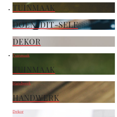
TUINMAAK
DOEN-DIT-SELF
DEKOR
Tuinmaak
TUINMAAK
Handwerk
HANDWERK
Dekor