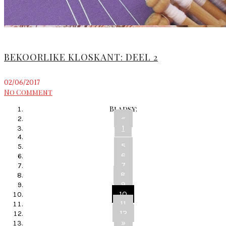
BEKOORLIKE KLOSKANT: DEEL 2
02/06/2017
No Comment
Bladsy:
«
1
...
5
6
7
8
9
10
11
12
»