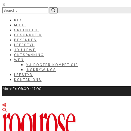
KOS
MODE
SKOONHEID
GESONDHEID
BEKENDES
LEEFSTYL
JOU LEWE
ONTSPANNING
WEN
MA DOGTER KOMPETISIE
INSKRYWINGS
LEESTYD
KONTAK ONS
Mon-Fri 09.00 - 17.00