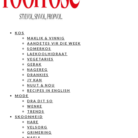
KOS
MAKLIK & VINNIG
AANDETES VIR DIE WEEK
SOMERKOS
LAEKOOLHIDRAAT
VEGETARIES
GEBAK
NAGEREG
DRANKIES
JY KAN
NUUT & NOU
RECIPES IN ENGLISH
MODE
DRA DIT SO
WENKE
TRENDS
SKOONHEID
HARE
VELSORG
GRIMERING
NAELS