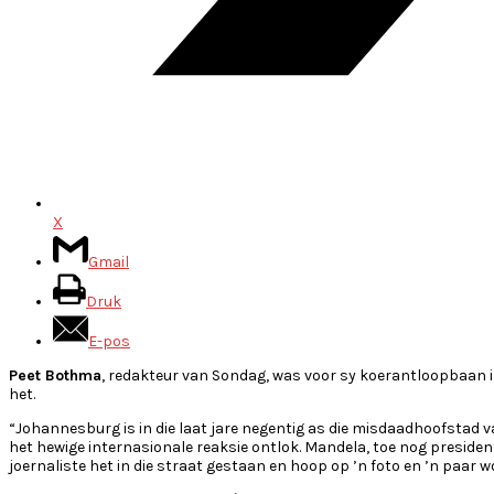
X
Gmail
Druk
E-pos
Peet Bothma
, redakteur van Sondag, was voor sy koerantloopbaan in
het.
“Johannesburg is in die laat jare negentig as die misdaadhoofstad v
het hewige internasionale reaksie ontlok. Mandela, toe nog presiden
joernaliste het in die straat gestaan en hoop op ’n foto en ’n paar 