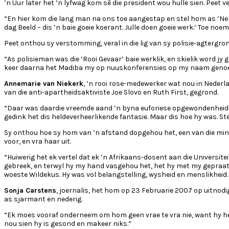
’n Uur later het ’n lyfwag kom sê die president wou hulle sien. Peet 
“En hier kom die lang man na ons toe aangestap en stel hom as ’Nelso
dag Beeld – dis ’n baie goeie koerant. Julle doen goeie werk.’ Toe noe
Peet onthou sy verstomming, veral in die lig van sy polisie-agtergron
“As polisieman was die ‘Rooi Gevaar’ baie werklik, en skielik word jy 
keer daarna het Madiba my op nuuskonferensies op my naam genoem e
Annemarie van Niekerk
, ’n rooi rose-medewerker wat nou in Nederl
van die anti-apartheidsaktiviste Joe Slovo en Ruth First, gegrond.
“Daar was daardie vreemde aand ’n byna euforiese opgewondenheid oor 
gedink het dis heldeverheerlikende fantasie. Maar dis hoe hy was. St
Sy onthou hoe sy hom van ’n afstand dopgehou het, een van die min
voor, en vra haar uit.
“Huiwerig het ek vertel dat ek ’n Afrikaans-dosent aan die Universite
gebreek, en terwyl hy my hand vasgehou het, het hy met my gepraat oo
woeste Wildekus. Hy was vol belangstelling, wysheid en menslikheid.
Sonja Carstens
, joernalis, het hom op 23 Februarie 2007 op uitnod
as sjarmant en nederig.
“Ek moes vooraf onderneem om hom geen vrae te vra nie, want hy het
nou sien hy is gesond en makeer niks.”