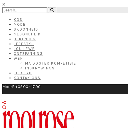
KOS
MODE
SKOONHEID
GESONDHEID
BEKENDES
LEEFSTYL
JOU LEWE
ONTSPANNING
WEN
MA DOGTER KOMPETISIE
INSKRYWINGS
LEESTYD
KONTAK ONS
Mon-Fri 09.00 - 17.00