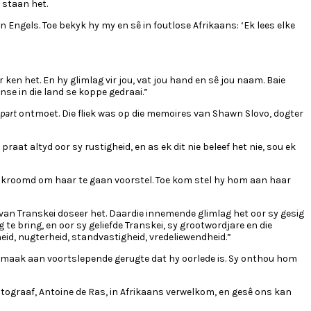
 staan het.
 Engels. Toe bekyk hy my en sê in foutlose Afrikaans: ‘Ek lees elke
 ken het. En hy glimlag vir jou, vat jou hand en sê jou naam. Baie
e in die land se koppe gedraai.”
part
ontmoet. Die fliek was op die memoires van Shawn Slovo, dogter
at altyd oor sy rustigheid, en as ek dit nie beleef het nie, sou ek
eskroomd om haar te gaan voorstel. Toe kom stel hy hom aan haar
it van Transkei doseer het. Daardie innemende glimlag het oor sy gesig
e bring, en oor sy geliefde Transkei, sy grootwordjare en die
eid, nugterheid, standvastigheid, vredeliewendheid.”
e maak aan voortslepende gerugte dat hy oorlede is. Sy onthou hom
tograaf, Antoine de Ras, in Afrikaans verwelkom, en gesê ons kan