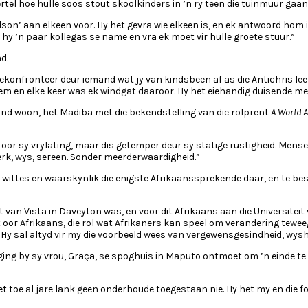
vertel hoe hulle soos stout skoolkinders in ’n ry teen die tuinmuur gaan
n’ aan elkeen voor. Hy het gevra wie elkeen is, en ek antwoord hom in
m hy ’n paar kollegas se name en vra ek moet vir hulle groete stuur.”
d.
gekonfronteer deur iemand wat jy van kindsbeen af as die Antichris leer
n elke keer was ek windgat daaroor. Hy het eiehandig duisende mens
and woon, het Madiba met die bekendstelling van die rolprent
A World A
sy vrylating, maar dis getemper deur sy statige rustigheid. Mense pra
erk, wys, sereen. Sonder meerderwaardigheid.”
 wittes en waarskynlik die enigste Afrikaanssprekende daar, en te b
it van Vista in Daveyton was, en voor dit Afrikaans aan die Universite
r Afrikaans, die rol wat Afrikaners kan speel om verandering teweeg t
 Hy sal altyd vir my die voorbeeld wees van vergewensgesindheid, wysh
iging by sy vrou, Graça, se spoghuis in Maputo ontmoet om ’n einde t
 toe al jare lank geen onderhoude toegestaan nie. Hy het my en die fo