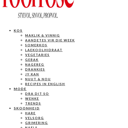
KOS
MAKLIK & VINNIG
AANDETES VIR DIE WEEK
SOMERKOS
LAEKOOLHIDRAAT
VEGETARIES
GEBAK
NAGEREG
DRANKIES
JY KAN
NUUT & NOU
RECIPES IN ENGLISH
MODE
DRA DIT SO
WENKE
TRENDS
SKOONHEID
HARE
VELSORG
GRIMERING
NAELS