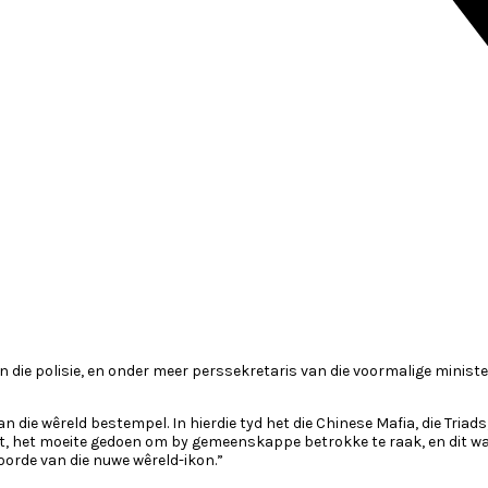
 die polisie, en onder meer perssekretaris van die voormalige ministe
an die wêreld bestempel. In hierdie tyd het die Chinese Mafia, die Tri
t, het moeite gedoen om by gemeenskappe betrokke te raak, en dit was
woorde van die nuwe wêreld-ikon.”