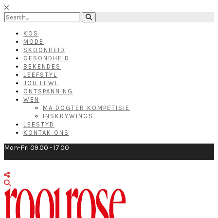
KOS
MODE
SKOONHEID
GESONDHEID
BEKENDES
LEEFSTYL
JOU LEWE
ONTSPANNING
WEN
MA DOGTER KOMPETISIE
INSKRYWINGS
LEESTYD
KONTAK ONS
Mon-Fri 09.00 - 17.00