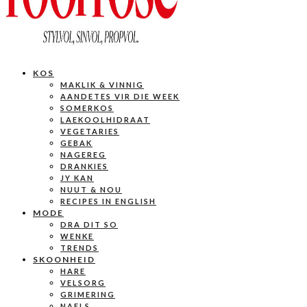
KOS
MAKLIK & VINNIG
AANDETES VIR DIE WEEK
SOMERKOS
LAEKOOLHIDRAAT
VEGETARIES
GEBAK
NAGEREG
DRANKIES
JY KAN
NUUT & NOU
RECIPES IN ENGLISH
MODE
DRA DIT SO
WENKE
TRENDS
SKOONHEID
HARE
VELSORG
GRIMERING
NAELS