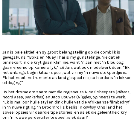
Jan is baie aktief, en sy groot belangstelling op die oomblik is
gevegskuns. “Boks en Muay Thai is my gunstelinge. Nie dat ek
binnekort in die kryt gaan klim nie, want ’n Jan met ’n blou oog
gaan vreemd op kamera lyk,” sê Jan, wat ook modelwerk doen. “Ek
het onlangs begin kitaar speel, wat vir my ’n nuwe stokperdjie is.
Ek het nooit instrumente as kind gespeel nie, so hierdie is ’n lekker
uitdaging.”
Hy het drome om saam met die regisseurs Nico Scheepers (
Nêrens,
Noord-Kaap
,
Donkerbos
) en Jaco Bouwer (
Niggies
,
Spinners
) te werk.
“Ek is mal oor hulle styl en dink hulle vat die Afrikaanse filmbedryf
in ’n nuwe rigting. ’n Droomrol is beslis ’n
cowboy
. Ons land het
soveel opsies vir daardie tipe stories, en as ek die geleentheid kry
om ’n rowwe perderuiter te speel, is ek daar!”