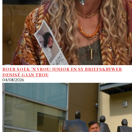
BOER SOEK ’N VROU: JUNIOR EN SY BRIEFSKRYWER
DENISÉ GAAN TROU
04/08/2026