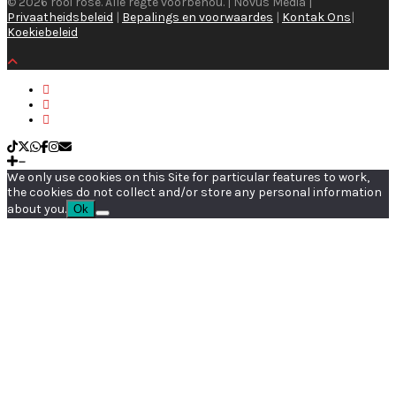
© 2026 rooi rose. Alle regte voorbehou. | Novus Media |
Privaatheidsbeleid
|
Bepalings en voorwaardes
|
Kontak Ons
|
Koekiebeleid
We only use cookies on this Site for particular features to work,
the cookies do not collect and/or store any personal information
about you.
Ok