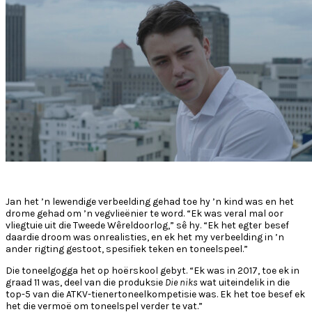
Jan het ’n lewendige verbeelding gehad toe hy ’n kind was en het
drome gehad om ’n vegvlieënier te word. “Ek was veral mal oor
vliegtuie uit die Tweede Wêreldoorlog,” sê hy.
“Ek het egter besef
daardie droom was onrealisties, en ek het my verbeelding in ’n
ander rigting gestoot, spesifiek teken en toneelspeel.”
Die toneelgogga het op hoërskool gebyt. “Ek was in 2017, toe ek in
graad 11 was, deel van die produksie
Die niks
wat uiteindelik in die
top-5 van die ATKV-tienertoneelkompetisie was. Ek het toe besef ek
het die vermoë om toneelspel verder te vat.”