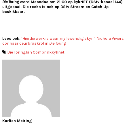
Die Toring
word Maandae om 21:00 op kykNET (DStv-kanaal 144)
uitgesaai. Die reeks is ook op DStv Stream en Catch Up
beskikbaar.
Lees ook:
‘Hierdie werk is waar my lewenslig skyn’: Nichola Viviers
oor haar deurbraakrol in
Die Toring
Die Toring
Jan Combrink
kyknet
Karlien Meiring