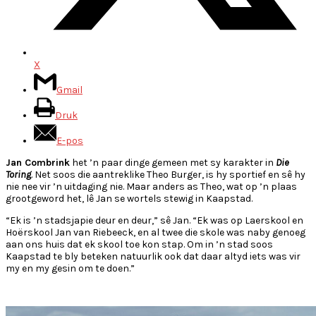
X
Gmail
Druk
E-pos
Jan Combrink
het ’n paar dinge gemeen met sy karakter in
Die
Toring
. Net soos die aantreklike Theo Burger, is hy sportief en sê hy
nie nee vir ’n uitdaging nie. Maar anders as Theo, wat op ’n plaas
grootgeword het, lê Jan se wortels stewig in Kaapstad.
“Ek is ’n stadsjapie deur en deur,” sê Jan. “Ek was op Laerskool en
Hoërskool Jan van Riebeeck, en al twee die skole was naby genoeg
aan ons huis dat ek skool toe kon stap. Om in ’n stad soos
Kaapstad te bly beteken natuurlik ook dat daar altyd iets was vir
my en my gesin om te doen.”