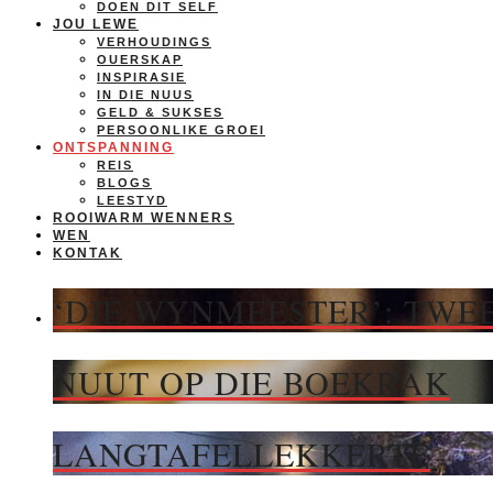
DOEN DIT SELF
JOU LEWE
VERHOUDINGS
OUERSKAP
INSPIRASIE
IN DIE NUUS
GELD & SUKSES
PERSOONLIKE GROEI
ONTSPANNING
REIS
BLOGS
LEESTYD
ROOIWARM WENNERS
WEN
KONTAK
‘DIE WYNMEESTER’: TWEE
NUUT OP DIE BOEKRAK
LANGTAFELLEKKERTE