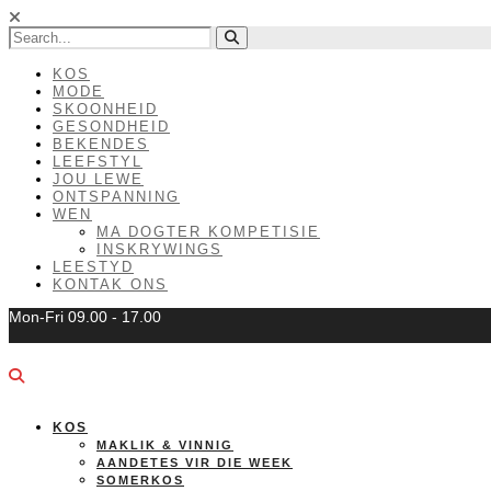
KOS
MODE
SKOONHEID
GESONDHEID
BEKENDES
LEEFSTYL
JOU LEWE
ONTSPANNING
WEN
MA DOGTER KOMPETISIE
INSKRYWINGS
LEESTYD
KONTAK ONS
Mon-Fri 09.00 - 17.00
KOS
MAKLIK & VINNIG
AANDETES VIR DIE WEEK
SOMERKOS