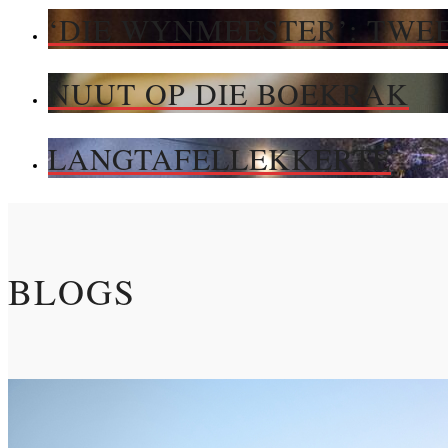
‘DIE WYNMEESTER’: TWEE
NUUT OP DIE BOEKRAK
LANGTAFELLEKKERTE
BLOGS