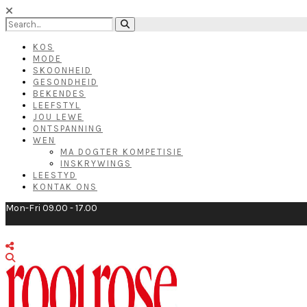
KOS
MODE
SKOONHEID
GESONDHEID
BEKENDES
LEEFSTYL
JOU LEWE
ONTSPANNING
WEN
MA DOGTER KOMPETISIE
INSKRYWINGS
LEESTYD
KONTAK ONS
Mon-Fri 09.00 - 17.00