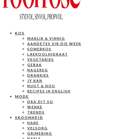
KOS
MAKLIK & VINNIG
AANDETES VIR DIE WEEK
SOMERKOS
LAEKOOLHIDRAAT
VEGETARIES
GEBAK
NAGEREG
DRANKIES
JY KAN
NUUT & NOU
RECIPES IN ENGLISH
MODE
DRA DIT SO
WENKE
TRENDS
SKOONHEID
HARE
VELSORG
GRIMERING
NAELS