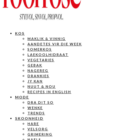
KOS
MAKLIK & VINNIG
AANDETES VIR DIE WEEK
SOMERKOS
LAEKOOLHIDRAAT
VEGETARIES
GEBAK
NAGEREG
DRANKIES
JY KAN
NUUT & NOU
RECIPES IN ENGLISH
MODE
DRA DIT SO
WENKE
TRENDS
SKOONHEID
HARE
VELSORG
GRIMERING
NAELS