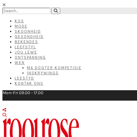
KOS
MODE
SKOONHEID
GESONDHEID
BEKENDES
LEEFSTYL
JOU LEWE
ONTSPANNING
WEN
MA DOGTER KOMPETISIE
INSKRYWINGS
LEESTYD
KONTAK ONS
Mon-Fri 09.00 - 17.00