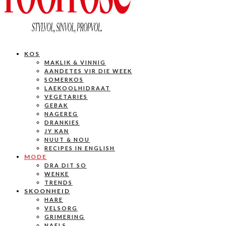
KOS
MAKLIK & VINNIG
AANDETES VIR DIE WEEK
SOMERKOS
LAEKOOLHIDRAAT
VEGETARIES
GEBAK
NAGEREG
DRANKIES
JY KAN
NUUT & NOU
RECIPES IN ENGLISH
MODE
DRA DIT SO
WENKE
TRENDS
SKOONHEID
HARE
VELSORG
GRIMERING
NAELS