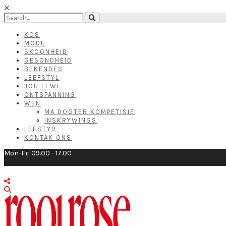
KOS
MODE
SKOONHEID
GESONDHEID
BEKENDES
LEEFSTYL
JOU LEWE
ONTSPANNING
WEN
MA DOGTER KOMPETISIE
INSKRYWINGS
LEESTYD
KONTAK ONS
Mon-Fri 09.00 - 17.00