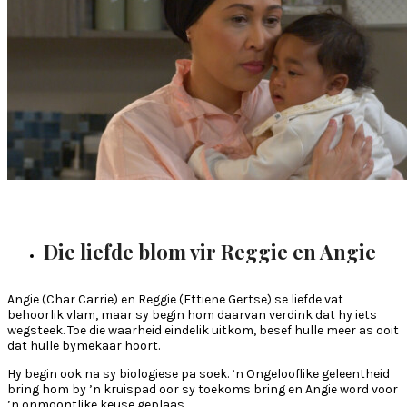
Die liefde blom vir Reggie en Angie
Angie (Char Carrie) en Reggie (Ettiene Gertse) se liefde vat
behoorlik vlam, maar sy begin hom daarvan verdink dat hy iets
wegsteek. Toe die waarheid eindelik uitkom, besef hulle meer as ooit
dat hulle bymekaar hoort.
Hy begin ook na sy biologiese pa soek. ’n Ongelooflike geleentheid
bring hom by ’n kruispad oor sy toekoms bring en Angie word voor
’n onmoontlike keuse geplaas.