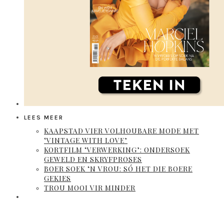
LEES MEER
KAAPSTAD VIER VOLHOUBARE MODE MET
‘VINTAGE WITH LOVE’
KORTFILM ‘VERWERKING’: ONDERSOEK
GEWELD EN SKRYFPROSES
BOER SOEK ‘N VROU: SÓ HET DIE BOERE
GEKIES
TROU MOOI VIR MINDER