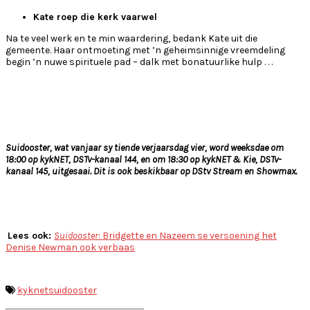
Kate roep die kerk vaarwel
Na te veel werk en te min waardering, bedank Kate uit die
gemeente. Haar ontmoeting met ’n geheimsinnige vreemdeling
begin ’n nuwe spirituele pad – dalk met bonatuurlike hulp . . .
Suidooster, wat vanjaar sy tiende verjaarsdag vier, word weeksdae om
18:00 op kykNET, DSTv-kanaal 144, en om 18:30 op kykNET & Kie, DSTv-
kanaal 145, uitgesaai. Dit is ook beskikbaar op DStv Stream en Showmax.
Lees ook:
Suidooster
: Bridgette en Nazeem se versoening het
Denise Newman ook verbaas
kyknet
suidooster