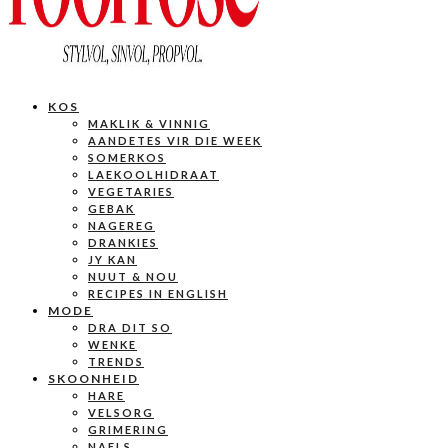
KOS
MAKLIK & VINNIG
AANDETES VIR DIE WEEK
SOMERKOS
LAEKOOLHIDRAAT
VEGETARIES
GEBAK
NAGEREG
DRANKIES
JY KAN
NUUT & NOU
RECIPES IN ENGLISH
MODE
DRA DIT SO
WENKE
TRENDS
SKOONHEID
HARE
VELSORG
GRIMERING
NAELS