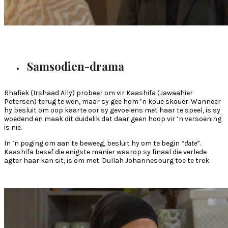
Samsodien-drama
Rhafiek (Irshaad Ally) probeer om vir Kaashifa (Jawaahier
Petersen) terug te wen, maar sy gee hom ’n koue skouer. Wanneer
hy besluit om oop kaarte oor sy gevoelens met haar te speel, is sy
woedend en maak dit duidelik dat daar geen hoop vir ’n versoening
is nie.
In ’n poging om aan te beweeg, besluit hy om te begin “
date
”.
Kaashifa besef die enigste manier waarop sy finaal die verlede
agter haar kan sit, is om met Dullah Johannesburg toe te trek.