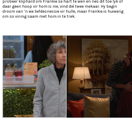
probeer kliphard om Frankie se hart te wen en nes dit toe lyk of
daar geen hoop vir hom is nie, vind dié twee mekaar. Hy begin
droom van ’n eie liefdesnessie vir hulle, maar Frankie is huiwerig
om so vinnig saam met hom in te trek.