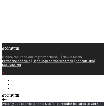
© 2026 rooi rose. Alle regte voorbehou. | Novus Media |
Privaatheidsbeleid
|
Bepalings en voorwaardes
|
Kontak Ons
|
Koekiebeleid
We only use cookies on this Site for particular features to work,