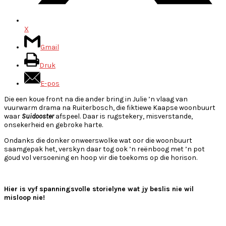
X
Gmail
Druk
E-pos
Die een koue front na die ander bring in Julie ’n vlaag van
vuurwarm drama na Ruiterbosch, die fiktiewe Kaapse woonbuurt
waar
Suidooster
afspeel. Daar is rugstekery, misverstande,
onsekerheid en gebroke harte.
Ondanks die donker onweerswolke wat oor die woonbuurt
saamgepak het, verskyn daar tog ook ’n reënboog met ’n pot
goud vol versoening en hoop vir die toekoms op die horison.
Hier is vyf spanningsvolle storielyne wat jy beslis nie wil
misloop nie!