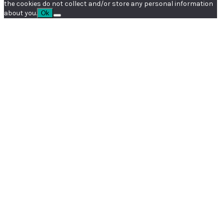
the cookies do not collect and/or store any personal information
about you.
Ok