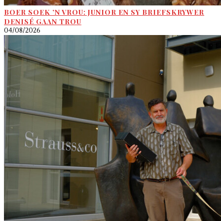
BOER SOEK ’N VROU: JUNIOR EN SY BRIEFSKRYWER
DENISÉ GAAN TROU
04/08/2026