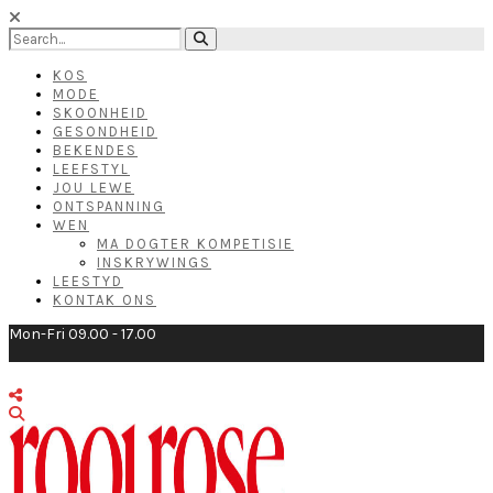
KOS
MODE
SKOONHEID
GESONDHEID
BEKENDES
LEEFSTYL
JOU LEWE
ONTSPANNING
WEN
MA DOGTER KOMPETISIE
INSKRYWINGS
LEESTYD
KONTAK ONS
Mon-Fri 09.00 - 17.00