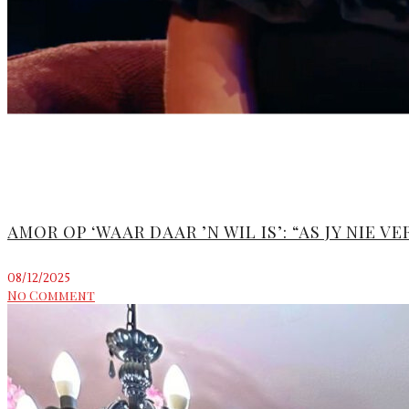
AMOR OP ‘WAAR DAAR ’N WIL IS’: “AS JY NIE 
08/12/2025
No Comment