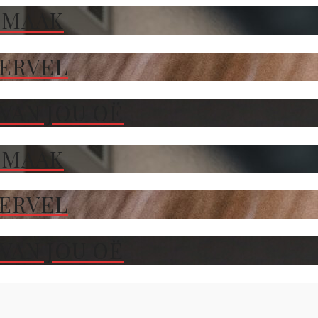
 MAAK
TERVEL
VAN JOU OË
 MAAK
TERVEL
VAN JOU OË