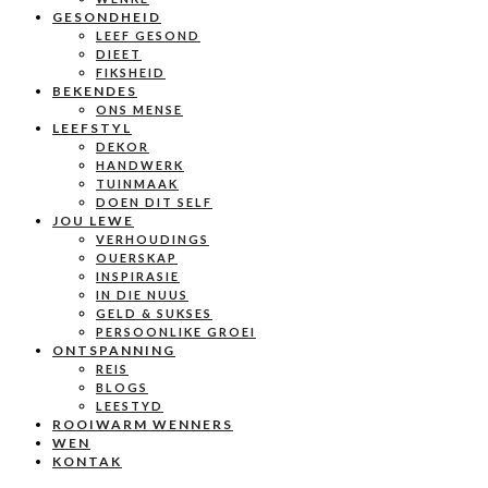
GESONDHEID
LEEF GESOND
DIEET
FIKSHEID
BEKENDES
ONS MENSE
LEEFSTYL
DEKOR
HANDWERK
TUINMAAK
DOEN DIT SELF
JOU LEWE
VERHOUDINGS
OUERSKAP
INSPIRASIE
IN DIE NUUS
GELD & SUKSES
PERSOONLIKE GROEI
ONTSPANNING
REIS
BLOGS
LEESTYD
ROOIWARM WENNERS
WEN
KONTAK