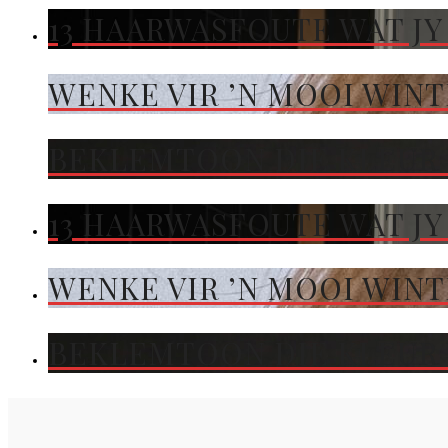
13 HAARWASFOUTE WAT JY
WENKE VIR ’N MOOI WIN
BEKLEMTOON DIE KLEUR 
13 HAARWASFOUTE WAT JY
WENKE VIR ’N MOOI WIN
BEKLEMTOON DIE KLEUR 