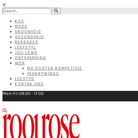
KOS
MODE
SKOONHEID
GESONDHEID
BEKENDES
LEEFSTYL
JOU LEWE
ONTSPANNING
WEN
MA DOGTER KOMPETISIE
INSKRYWINGS
LEESTYD
KONTAK ONS
Mon-Fri 09.00 - 17.00