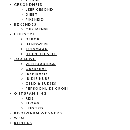
GESONDHEID
LEEF GESOND
DIEET
FIKSHEID
BEKENDES
ONS MENSE
LEEFSTYL
DEKOR
HANDWERK
TUINMAAK
DOEN DIT SELF
JOU LEWE
VERHOUDINGS
OUERSKAP
INSPIRASIE
IN DIE NUUS
GELD & SUKSES
PERSOONLIKE GROEI
ONTSPANNING
REIS
BLOGS
LEESTYD
ROOIWARM WENNERS
WEN
KONTAK