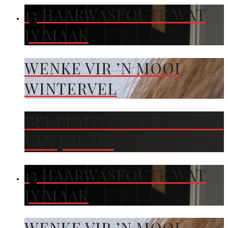
13 HAARWASFOUTE WAT
JY MAAK
WENKE VIR ’N MOOI
WINTERVEL
BEKLEMTOON DIE KLEUR
VAN JOU OË
13 HAARWASFOUTE WAT
JY MAAK