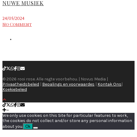
NUWE MUSIEK
24/05/2024
No Comment
© 2026 rooi rose. Alle regte voorbehou. | Novus Media |
Privaatheidsbeleid
|
Bepalings en voorwaardes
|
Kontak Ons
|
Koekiebeleid
We only use cookies on this Site for particular features to work,
the cookies do not collect and/or store any personal information
about you.
Ok