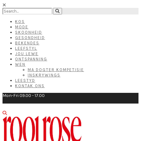
KOS
MODE
SKOONHEID
GESONDHEID
BEKENDES
LEEFSTYL
JOU LEWE
ONTSPANNING
WEN
MA DOGTER KOMPETISIE
INSKRYWINGS
LEESTYD
KONTAK ONS
Mon-Fri 09.00 - 17.00