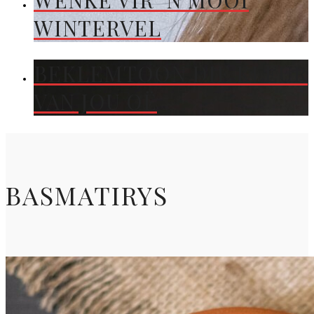
WENKE VIR ’N MOOI
WINTERVEL
BEKLEMTOON DIE KLEUR
VAN JOU OË
BASMATIRYS