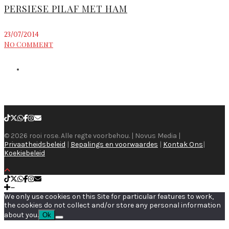
PERSIESE PILAF MET HAM
23/07/2014
No Comment
© 2026 rooi rose. Alle regte voorbehou. | Novus Media |
Privaatheidsbeleid
|
Bepalings en voorwaardes
|
Kontak Ons
|
Koekiebeleid
We only use cookies on this Site for particular features to work,
the cookies do not collect and/or store any personal information
about you.
Ok