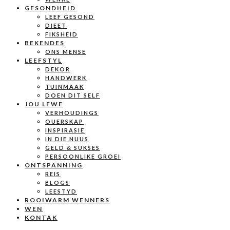
GESONDHEID
LEEF GESOND
DIEET
FIKSHEID
BEKENDES
ONS MENSE
LEEFSTYL
DEKOR
HANDWERK
TUINMAAK
DOEN DIT SELF
JOU LEWE
VERHOUDINGS
OUERSKAP
INSPIRASIE
IN DIE NUUS
GELD & SUKSES
PERSOONLIKE GROEI
ONTSPANNING
REIS
BLOGS
LEESTYD
ROOIWARM WENNERS
WEN
KONTAK