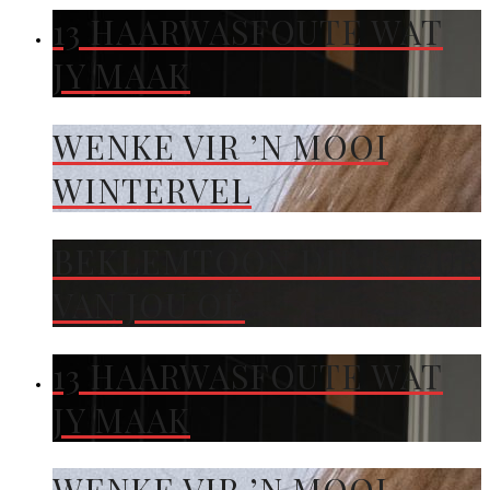
13 HAARWASFOUTE WAT
JY MAAK
WENKE VIR ’N MOOI
WINTERVEL
BEKLEMTOON DIE KLEUR
VAN JOU OË
13 HAARWASFOUTE WAT
JY MAAK