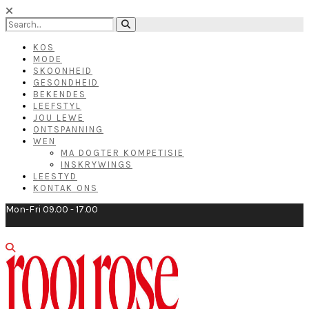
KOS
MODE
SKOONHEID
GESONDHEID
BEKENDES
LEEFSTYL
JOU LEWE
ONTSPANNING
WEN
MA DOGTER KOMPETISIE
INSKRYWINGS
LEESTYD
KONTAK ONS
Mon-Fri 09.00 - 17.00