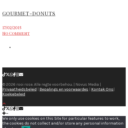
GOURMET-DONUTS
17/02/2015
No Comment
© 2026 rooi rose. Alle regte voorbehou. | Novus Media |
Privaatheidsbeleid
|
Bepalings en voorwaardes
|
Kontak Ons
|
Koekiebeleid
We only use cookies on this Site for particular features to work,
the cookies do not collect and/or store any personal information