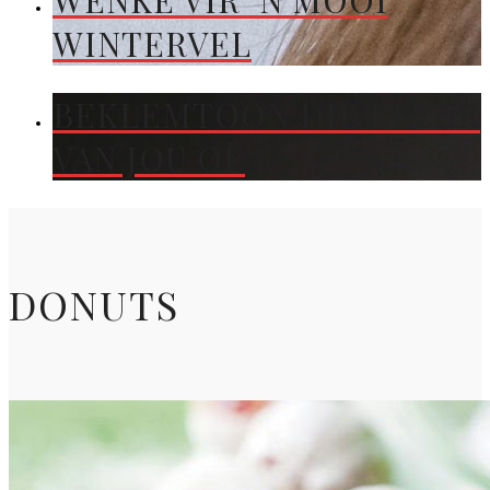
WENKE VIR ’N MOOI
WINTERVEL
BEKLEMTOON DIE KLEUR
VAN JOU OË
DONUTS