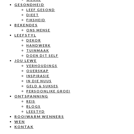
GESONDHEID
LEEF GESOND
DIEET
FIKSHEID
BEKENDES
ONS MENSE
LEEFSTYL
DEKOR
HANDWERK
TUINMAAK
DOEN DIT SELF
JOU LEWE
VERHOUDINGS
OUERSKAP
INSPIRASIE
IN DIE NUUS
GELD & SUKSES
PERSOONLIKE GROEI
ONTSPANNING
REIS
BLOGS
LEESTYD
ROOIWARM WENNERS
WEN
KONTAK