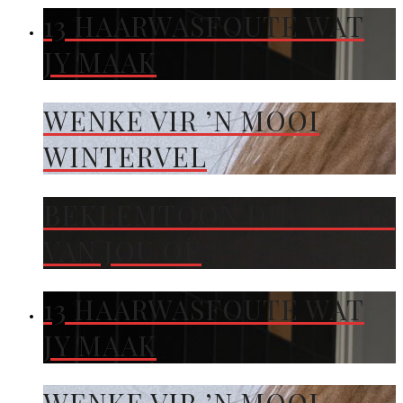
13 HAARWASFOUTE WAT
JY MAAK
WENKE VIR ’N MOOI
WINTERVEL
BEKLEMTOON DIE KLEUR
VAN JOU OË
13 HAARWASFOUTE WAT
JY MAAK