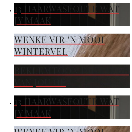
13 HAARWASFOUTE WAT
JY MAAK
WENKE VIR ’N MOOI
WINTERVEL
BEKLEMTOON DIE KLEUR
VAN JOU OË
13 HAARWASFOUTE WAT
JY MAAK