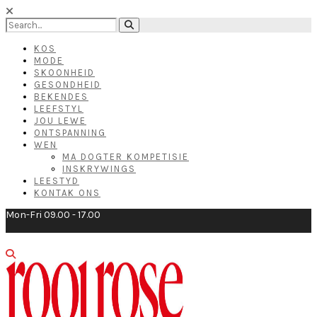
KOS
MODE
SKOONHEID
GESONDHEID
BEKENDES
LEEFSTYL
JOU LEWE
ONTSPANNING
WEN
MA DOGTER KOMPETISIE
INSKRYWINGS
LEESTYD
KONTAK ONS
Mon-Fri 09.00 - 17.00