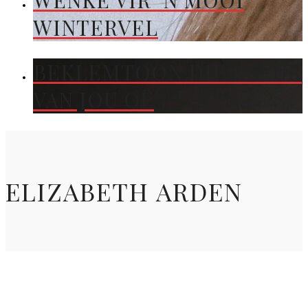
WENKE VIR ’N MOOI
WINTERVEL
BEKLEMTOON DIE KLEUR
VAN JOU OË
ELIZABETH ARDEN