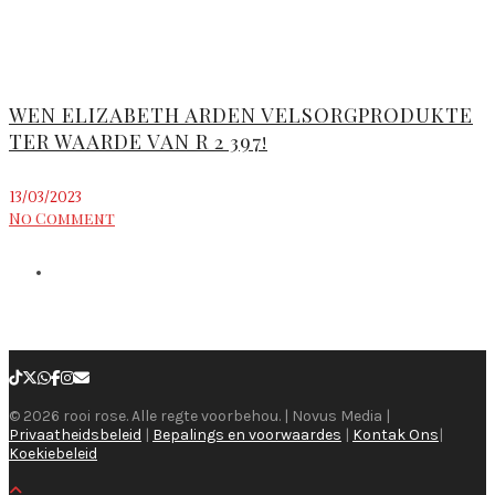
WEN ELIZABETH ARDEN VELSORGPRODUKTE
TER WAARDE VAN R 2 397!
13/03/2023
No Comment
© 2026 rooi rose. Alle regte voorbehou. | Novus Media |
Privaatheidsbeleid
|
Bepalings en voorwaardes
|
Kontak Ons
|
Koekiebeleid