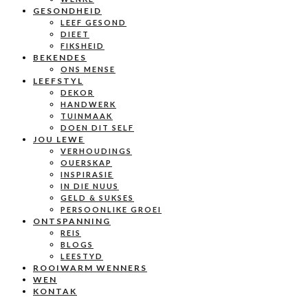
GESONDHEID
LEEF GESOND
DIEET
FIKSHEID
BEKENDES
ONS MENSE
LEEFSTYL
DEKOR
HANDWERK
TUINMAAK
DOEN DIT SELF
JOU LEWE
VERHOUDINGS
OUERSKAP
INSPIRASIE
IN DIE NUUS
GELD & SUKSES
PERSOONLIKE GROEI
ONTSPANNING
REIS
BLOGS
LEESTYD
ROOIWARM WENNERS
WEN
KONTAK