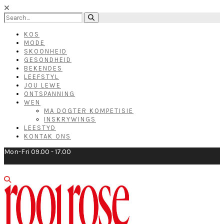
KOS
MODE
SKOONHEID
GESONDHEID
BEKENDES
LEEFSTYL
JOU LEWE
ONTSPANNING
WEN
MA DOGTER KOMPETISIE
INSKRYWINGS
LEESTYD
KONTAK ONS
Mon-Fri 09.00 - 17.00