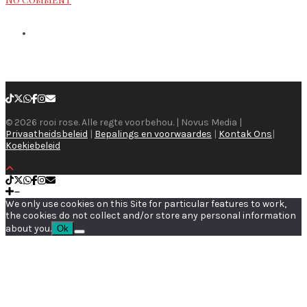
© 2026 rooi rose. Alle regte voorbehou. | Novus Media |
Privaatheidsbeleid
|
Bepalings en voorwaardes
|
Kontak Ons
|
Koekiebeleid
We only use cookies on this Site for particular features to work,
the cookies do not collect and/or store any personal information
about you.
Ok