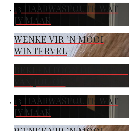
13 HAARWASFOUTE WAT
JY MAAK
WENKE VIR ’N MOOI
WINTERVEL
BEKLEMTOON DIE KLEUR
VAN JOU OË
13 HAARWASFOUTE WAT
JY MAAK