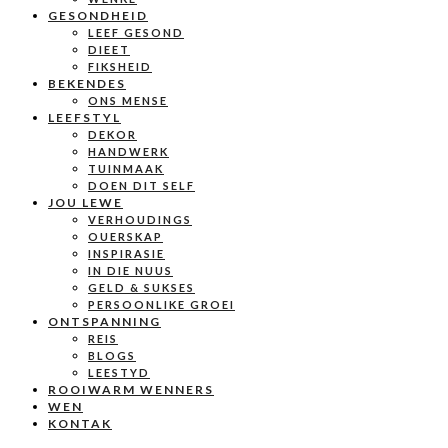
GESONDHEID
LEEF GESOND
DIEET
FIKSHEID
BEKENDES
ONS MENSE
LEEFSTYL
DEKOR
HANDWERK
TUINMAAK
DOEN DIT SELF
JOU LEWE
VERHOUDINGS
OUERSKAP
INSPIRASIE
IN DIE NUUS
GELD & SUKSES
PERSOONLIKE GROEI
ONTSPANNING
REIS
BLOGS
LEESTYD
ROOIWARM WENNERS
WEN
KONTAK