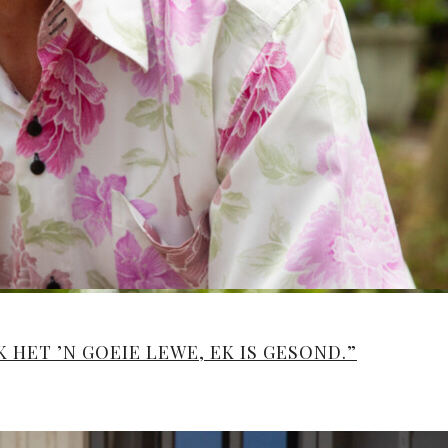
K HET ’N GOEIE LEWE, EK IS GESOND.”