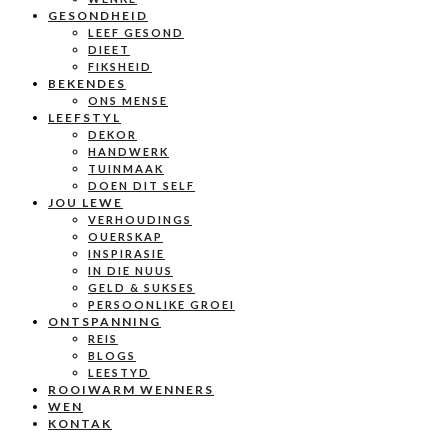
GESONDHEID
LEEF GESOND
DIEET
FIKSHEID
BEKENDES
ONS MENSE
LEEFSTYL
DEKOR
HANDWERK
TUINMAAK
DOEN DIT SELF
JOU LEWE
VERHOUDINGS
OUERSKAP
INSPIRASIE
IN DIE NUUS
GELD & SUKSES
PERSOONLIKE GROEI
ONTSPANNING
REIS
BLOGS
LEESTYD
ROOIWARM WENNERS
WEN
KONTAK