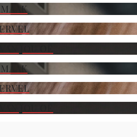
 MAAK
TERVEL
VAN JOU OË
 MAAK
TERVEL
VAN JOU OË