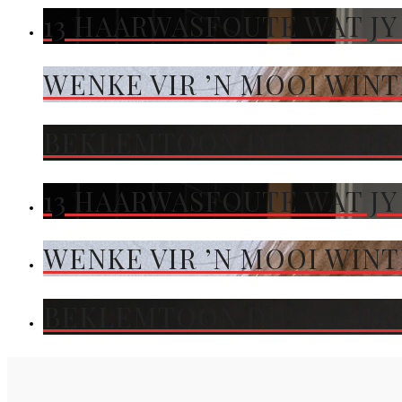
13 HAARWASFOUTE WAT JY
WENKE VIR ’N MOOI WIN
BEKLEMTOON DIE KLEUR 
13 HAARWASFOUTE WAT JY
WENKE VIR ’N MOOI WIN
BEKLEMTOON DIE KLEUR 