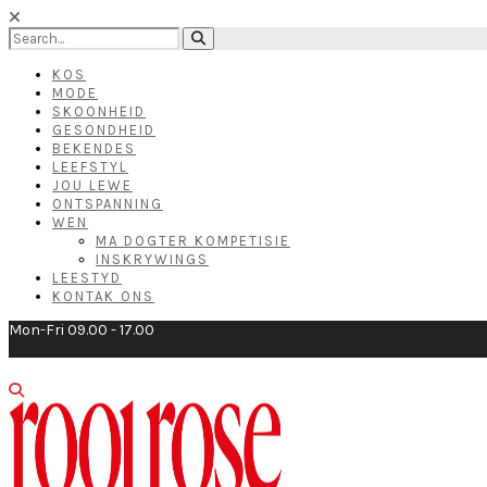
KOS
MODE
SKOONHEID
GESONDHEID
BEKENDES
LEEFSTYL
JOU LEWE
ONTSPANNING
WEN
MA DOGTER KOMPETISIE
INSKRYWINGS
LEESTYD
KONTAK ONS
Mon-Fri 09.00 - 17.00