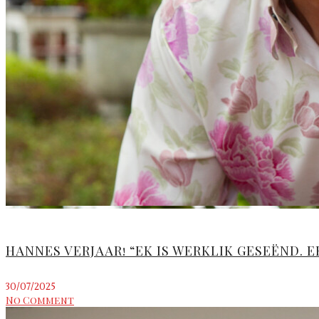
HANNES VERJAAR! “EK IS WERKLIK GESEËND. E
30/07/2025
No Comment