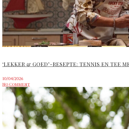
‘LEKKER & GOED’-RESEPTE: TENNIS EN TEE 
10/04/2026
No Comment