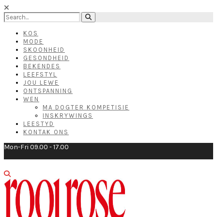
KOS
MODE
SKOONHEID
GESONDHEID
BEKENDES
LEEFSTYL
JOU LEWE
ONTSPANNING
WEN
MA DOGTER KOMPETISIE
INSKRYWINGS
LEESTYD
KONTAK ONS
Mon-Fri 09.00 - 17.00