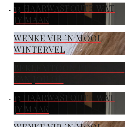
13 HAARWASFOUTE WAT
JY MAAK
WENKE VIR ’N MOOI
WINTERVEL
BEKLEMTOON DIE KLEUR
VAN JOU OË
13 HAARWASFOUTE WAT
JY MAAK