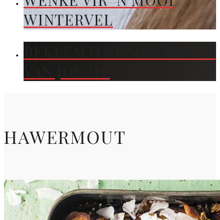
WENKE VIR ’N MOOI
WINTERVEL
BEKLEMTOON DIE KLEUR
VAN JOU OË
HAWERMOUT