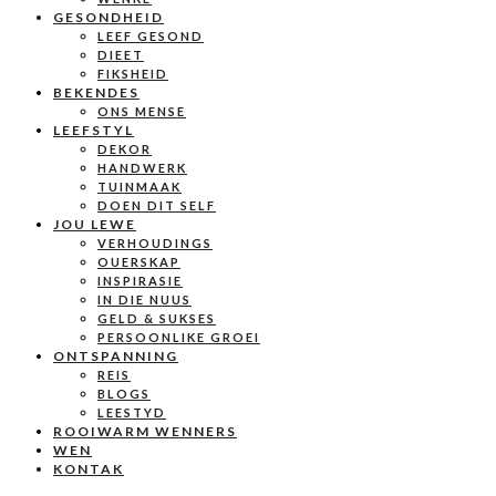
GESONDHEID
LEEF GESOND
DIEET
FIKSHEID
BEKENDES
ONS MENSE
LEEFSTYL
DEKOR
HANDWERK
TUINMAAK
DOEN DIT SELF
JOU LEWE
VERHOUDINGS
OUERSKAP
INSPIRASIE
IN DIE NUUS
GELD & SUKSES
PERSOONLIKE GROEI
ONTSPANNING
REIS
BLOGS
LEESTYD
ROOIWARM WENNERS
WEN
KONTAK