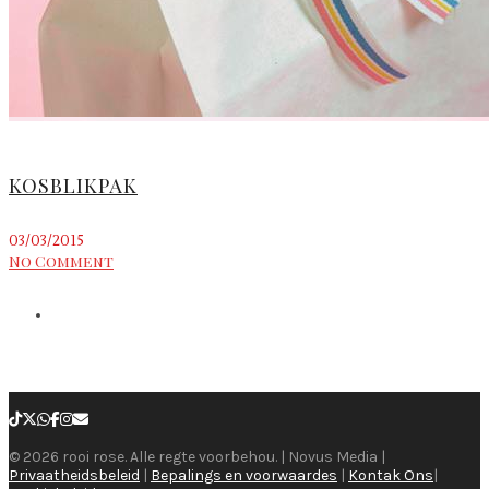
KOSBLIKPAK
03/03/2015
No Comment
© 2026 rooi rose. Alle regte voorbehou. | Novus Media |
Privaatheidsbeleid
|
Bepalings en voorwaardes
|
Kontak Ons
|