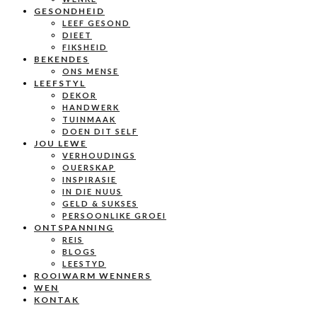
GESONDHEID
LEEF GESOND
DIEET
FIKSHEID
BEKENDES
ONS MENSE
LEEFSTYL
DEKOR
HANDWERK
TUINMAAK
DOEN DIT SELF
JOU LEWE
VERHOUDINGS
OUERSKAP
INSPIRASIE
IN DIE NUUS
GELD & SUKSES
PERSOONLIKE GROEI
ONTSPANNING
REIS
BLOGS
LEESTYD
ROOIWARM WENNERS
WEN
KONTAK