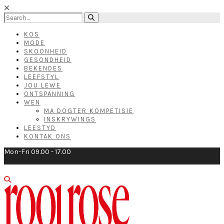
KOS
MODE
SKOONHEID
GESONDHEID
BEKENDES
LEEFSTYL
JOU LEWE
ONTSPANNING
WEN
MA DOGTER KOMPETISIE
INSKRYWINGS
LEESTYD
KONTAK ONS
Mon-Fri 09.00 - 17.00