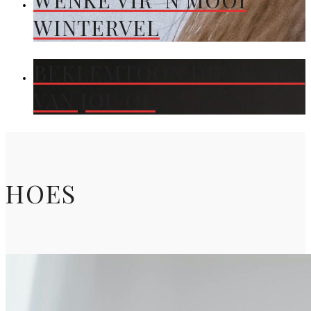
WENKE VIR ’N MOOI
WINTERVEL
BEKLEMTOON DIE KLEUR
VAN JOU OË
HOES