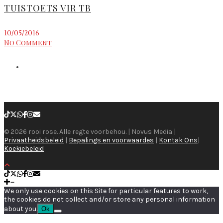
TUISTOETS VIR TB
10/05/2016
No Comment
© 2026 rooi rose. Alle regte voorbehou. | Novus Media |
Privaatheidsbeleid
|
Bepalings en voorwaardes
|
Kontak Ons
|
Koekiebeleid
We only use cookies on this Site for particular features to work,
the cookies do not collect and/or store any personal information
about you.
Ok