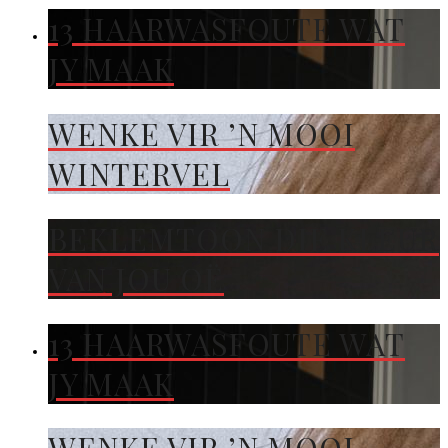
13 HAARWASFOUTE WAT
JY MAAK
WENKE VIR ’N MOOI
WINTERVEL
BEKLEMTOON DIE KLEUR
VAN JOU OË
13 HAARWASFOUTE WAT
JY MAAK