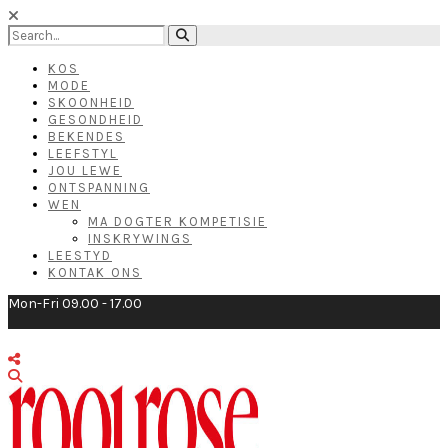
KOS
MODE
SKOONHEID
GESONDHEID
BEKENDES
LEEFSTYL
JOU LEWE
ONTSPANNING
WEN
MA DOGTER KOMPETISIE
INSKRYWINGS
LEESTYD
KONTAK ONS
Mon-Fri 09.00 - 17.00