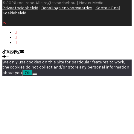
© 2026 rooi rose. Alle regte voorbehou. | Novus Media |
Privaatheidsbeleid
|
Bepalings en voorwaardes
|
Kontak Ons
|
Koekiebeleid
We only use cookies on this Site for particular features to work,
the cookies do not collect and/or store any personal information
about you.
Ok