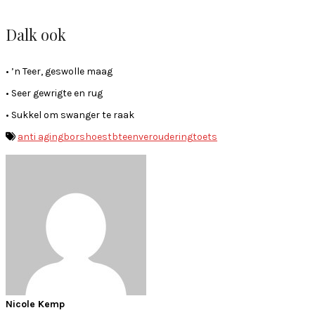
Dalk ook
• ’n Teer, geswolle maag
• Seer gewrigte en rug
• Sukkel om swanger te raak
anti aging
bors
hoes
tb
teenveroudering
toets
Nicole Kemp