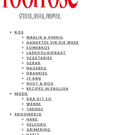
KOS
MAKLIK & VINNIG
AANDETES VIR DIE WEEK
SOMERKOS
LAEKOOLHIDRAAT
VEGETARIES
GEBAK
NAGEREG
DRANKIES
JY KAN
NUUT & NOU
RECIPES IN ENGLISH
MODE
DRA DIT SO
WENKE
TRENDS
SKOONHEID
HARE
VELSORG
GRIMERING
NAELS