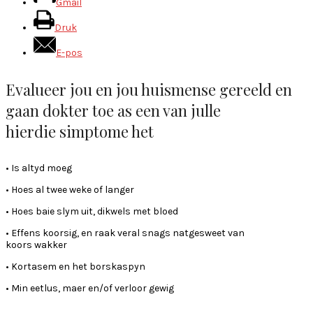
Gmail
Druk
E-pos
Evalueer jou en jou huismense gereeld en
gaan dokter toe as een van julle
hierdie simptome het
• Is altyd moeg
• Hoes al twee weke of langer
• Hoes baie slym uit, dikwels met bloed
• Effens koorsig, en raak veral snags natgesweet van
koors wakker
• Kortasem en het borskaspyn
• Min eetlus, maer en/of verloor gewig