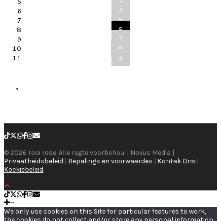
3
4
5
6
7
8
»
© 2026 rooi rose. Alle regte voorbehou. | Novus Media |
Privaatheidsbeleid
|
Bepalings en voorwaardes
|
Kontak Ons
|
Koekiebeleid
We only use cookies on this Site for particular features to work,
the cookies do not collect and/or store any personal information