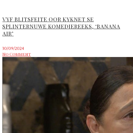
VYF BLITSFEITE OOR KYKNET SE
SPLINTERNUWE KOMEDIEREEKS, ‘BANANA
AIR’
30/09/2024
No Comment