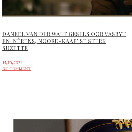
DANEEL VAN DER WALT GESELS OOR VASBYT
EN ‘NÊRENS, NOORD-KAAP’ SE STERK
SUZETTE
15/10/2024
No Comment