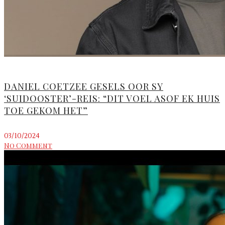
DANIEL COETZEE GESELS OOR SY
‘SUIDOOSTER’-REIS: “DIT VOEL ASOF EK HUIS
TOE GEKOM HET”
03/10/2024
No Comment