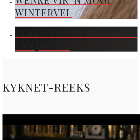
WENKE VIR ’N MOOI
WINTERVEL
BEKLEMTOON DIE KLEUR
VAN JOU OË
KYKNET-REEKS