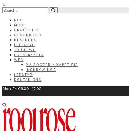
KOS
MODE
SKOONHEID
GESONDHEID
BEKENDES
LEEFSTYL
JOU LEWE
ONTSPANNING
WEN
MA DOGTER KOMPETISIE
INSKRYWINGS
LEESTYD
KONTAK ONS
Mon-Fri 09.00 - 17.00