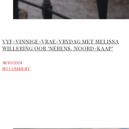
VYF-VINNIGE-VRAE-VRYDAG MET MELISSA
WILLERING OOR ‘NÊRENS, NOORD-KAAP’
18/10/2024
No Comment