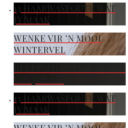
13 HAARWASFOUTE WAT
JY MAAK
WENKE VIR ’N MOOI
WINTERVEL
BEKLEMTOON DIE KLEUR
VAN JOU OË
13 HAARWASFOUTE WAT
JY MAAK