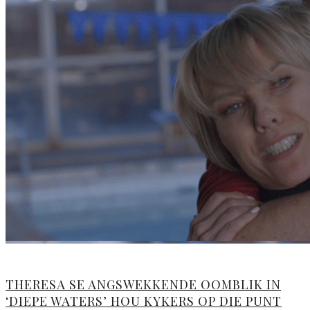
THERESA SE ANGSWEKKENDE OOMBLIK IN
‘DIEPE WATERS’ HOU KYKERS OP DIE PUNT