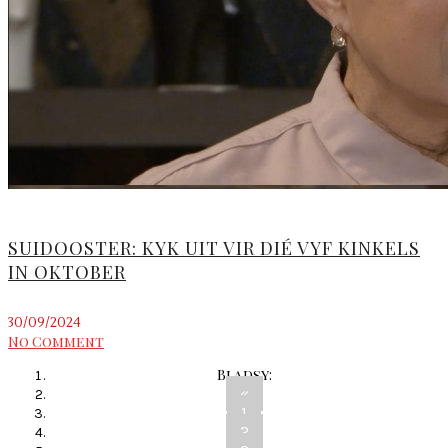
SUIDOOSTER: KYK UIT VIR DIÉ VYF KINKELS
IN OKTOBER
30/09/2024
No Comment
Bladsy:
«
1
2