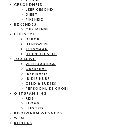
GESONDHEID
LEEF GESOND
DIEET
FIKSHEID
BEKENDES
ONS MENSE
LEEFSTYL
DEKOR
HANDWERK
TUINMAAK
DOEN DIT SELF
JOU LEWE
VERHOUDINGS
OUERSKAP
INSPIRASIE
IN DIE NUUS
GELD & SUKSES
PERSOONLIKE GROEI
ONTSPANNING
REIS
BLOGS
LEESTYD
ROOIWARM WENNERS
WEN
KONTAK