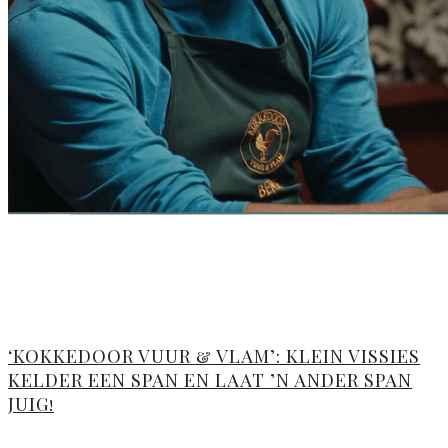
‘KOKKEDOOR VUUR & VLAM’: KLEIN VISSIES
KELDER EEN SPAN EN LAAT ’N ANDER SPAN
JUIG!