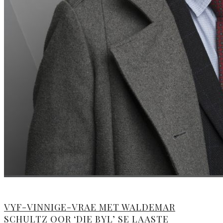
VYF-VINNIGE-VRAE MET WALDEMAR
SCHULTZ OOR ‘DIE BYL’ SE LAASTE