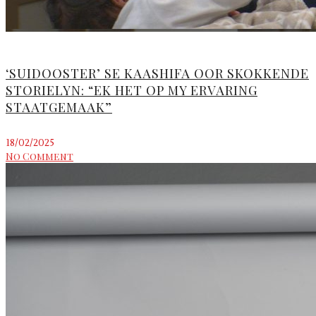
‘SUIDOOSTER’ SE KAASHIFA OOR SKOKKENDE
STORIELYN: “EK HET OP MY ERVARING
STAATGEMAAK”
18/02/2025
No Comment