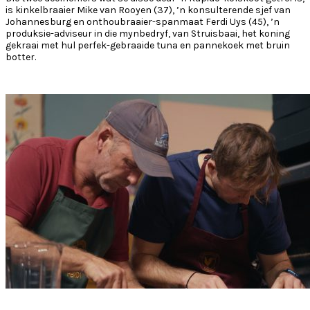
is k
inkelbraaier
Mike van Rooyen (37), ’n konsulterende sjef van
Johannesburg en onthoubraaier-spanmaat Ferdi Uys (45), ’n
produksie-adviseur in die mynbedryf, van Struisbaai, het koning
gekraai met hul perfek-gebraaide tuna en pannekoek met bruin
botter.