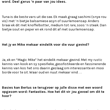
word. Deel gerus ’n paar van jou idees.
Tuna is die beste vars uit die see. Ek maak graag sashimi (snye rou
vis) met ’n bietjie balsamiese asyn of suurlemoensap. Anders
braai ek dit met knoffelbotter, medium tot
rare
, soos ’n steak. Dan
bietjie sout en peper en ek rond dit af met suurlemoensap.
Het jy en Mike mekaar eindelik voor die vuur gevind?
Ja, ek en “Magic Mike” het eindelik mekaar gevind. Met my
rustic
kennis van kook en sy spesifieke, gesofistikeerde en fassinerende
kennis van kos het ons daarin geslaag om interessante en mooi
borde voor te sit. Waar oud en nuut mekaar vind . . .
Basies kan Bertus se terugvoer op julle disse met een woord
opgesom word: Fantasties. Hoe het dit vir jou gevoel om dit te
hoor?