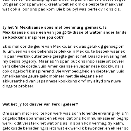
Dit gaan oor spanwerk, kreatiwiteit en om die beste te maak van
wat ook al oor ons pad kom. Die blou pyl was perfek vir ons dis.
Jy het ’n Mexikaanse sous met beenmurg gemaak. Is
Mexikaanse disse een van jou
go to
-disse of watter ander lande
se kookkuns inspireer jou ook?
Ek is mal oor die geure van Mexiko. En ek was gelukkig genoeg om
Tulum, een van die bekendste plekke in Mexiko, te besoek waar ek
’n paar werklik outentieke geregte geniet het. Daardie ervaring het
my beslis bygebly.
Maar as ’n span put ons inspirasie uit soveel
verskillende oorde. Suid-Amerikaanse en Japannese kookkuns is
ook ongelooflik inspirerend. Die vrymoedigheid en diepte van Suid-
Amerikaanse geure gekombineer met die elegansie en
akkuraatheid van Japannese kookkuns dryf my altyd om nuwe
dinge te probeer.
Wat het jy tot dusver van Ferdi geleer?
Om saam met Ferdi te kon werk was so ’n lonende ervaring. Hy is ’n
ongelooflike spanmaat en ek voel dat ons kommunikasie en begrip
werklik dit versterk het wat ons as ’n span kon vermag. Sy kalm,
gefokusde benadering is iets wat ek werklik bewonder, en ek leer so