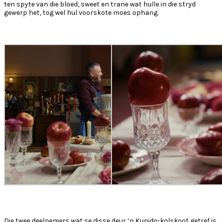
ten spyte van die bloed, sweet en trane wat hulle in die stryd
gewerp het, tog wel hul voorskote moes ophang.
Die twee deelnemers wat se disse deur ’n Kupido-kolskoot getref is,