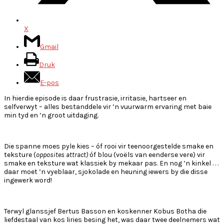
X
Gmail
Druk
E-pos
In hierdie episode is daar frustrasie, irritasie, hartseer en
selfverwyt – alles bestanddele vir ’n vuurwarm ervaring met baie
min tyd en ’n groot uitdaging.
Die spanne moes pyle kies – óf rooi vir teenoorgestelde smake en
teksture (
opposites attract)
óf blou (voëls van eenderse vere) vir
smake en teksture wat klassiek by mekaar pas. En nog ’n kinkel . . .
daar moet ’n vyeblaar, sjokolade en heuning iewers by die disse
ingewerk word!
Terwyl glanssjef Bertus Basson en koskenner Kobus Botha die
liefdestaal van kos liries besing het, was daar twee deelnemers wat