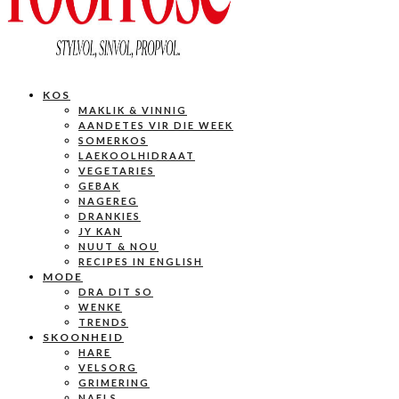
KOS
MAKLIK & VINNIG
AANDETES VIR DIE WEEK
SOMERKOS
LAEKOOLHIDRAAT
VEGETARIES
GEBAK
NAGEREG
DRANKIES
JY KAN
NUUT & NOU
RECIPES IN ENGLISH
MODE
DRA DIT SO
WENKE
TRENDS
SKOONHEID
HARE
VELSORG
GRIMERING
NAELS