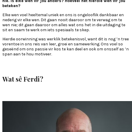
nie. Is elke wen vir jou anders? Hoeveel het hierdie wen vir jou
beteken?
Elke wen voel heeltemal uniek en ons is ongelooflik dankbaar en
nederig vir elke wen. Dit gaan nooit daaroor om te verwag om te
wen nie; dit gaan daaroor om alles wat ons het in die uitdaging te
sit en saam te werk om iets spesiaals te skep.
Hierdie oorwinning was werklik betekenisvol, want dit is nog ’n tree
vorentoe in ons reis van leer, groei en samewerking. Ons voel so
geseënd om ons passie vir kos te kan deel en ook om onsself as ’n
span aan te hou motiveer.
Wat sê Ferdi?