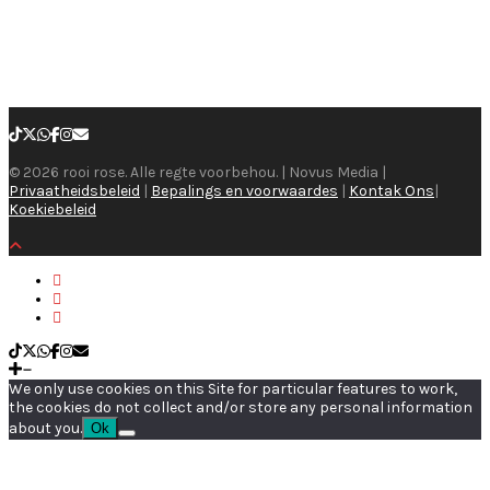
© 2026 rooi rose. Alle regte voorbehou. | Novus Media |
Privaatheidsbeleid
|
Bepalings en voorwaardes
|
Kontak Ons
|
Koekiebeleid
We only use cookies on this Site for particular features to work,
the cookies do not collect and/or store any personal information
about you.
Ok