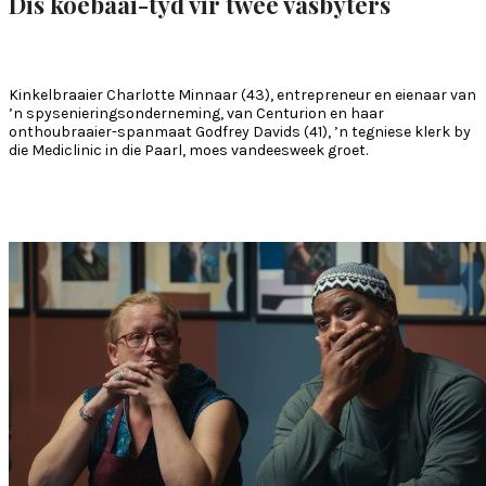
Dis koebaai-tyd vir twee vasbyters
Kinkelbraaier
Charlotte Minnaar (43),
entrepreneur en eienaar van
’n spysenieringsonderneming, van
Centurion en haar
onthoubraaier-spanmaat Godfrey Davids (41),
’n tegniese klerk by
die Mediclinic in die
Paarl,
moes vandeesweek groet.