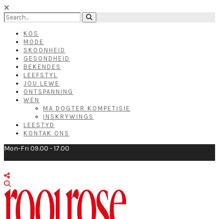
KOS
MODE
SKOONHEID
GESONDHEID
BEKENDES
LEEFSTYL
JOU LEWE
ONTSPANNING
WEN
MA DOGTER KOMPETISIE
INSKRYWINGS
LEESTYD
KONTAK ONS
Mon-Fri 09.00 - 17.00