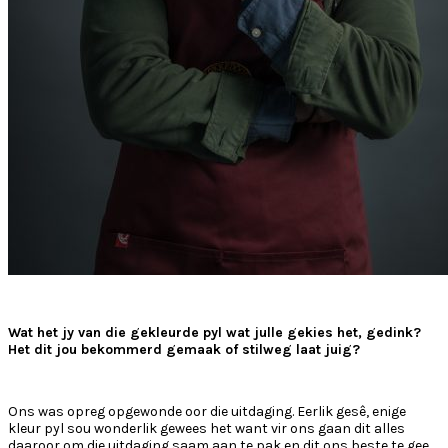
Wat het jy van die gekleurde pyl wat julle gekies het, gedink?
Het dit jou bekommerd gemaak of stilweg laat juig?
Ons was opreg opgewonde oor die uitdaging. Eerlik gesê, enige
kleur pyl sou wonderlik gewees het want vir ons gaan dit alles
daaroor om die uitdaging saam aan te pak en dit ons beste te gee.