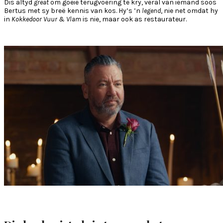
Dis altyd
great
om goeie terugvoering te kry, veral van iemand soos
Bertus met sy breë kennis van kos. Hy’s ’n
legend
, nie net omdat hy
in
Kokkedoor Vuur & Vlam
is nie, maar ook as restaurateur.