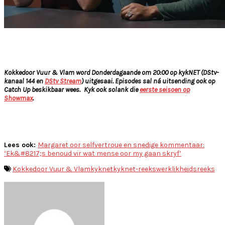
Kokkedoor Vuur & Vlam word Donderdagaande om 20:00 op kykNET (DStv-
kanaal 144
en
DStv Stream
) uitgesaai. Episodes sal ná uitsending ook op
Catch Up beskikbaar wees.
Kyk ook solank die
eerste seisoen op
Showmax
.
Lees ook:
Margaret oor selfvertroue en snedige kommentaar:
‘Ek&#8217;s benoud vir wat mense oor my gaan skryf’
Kokkedoor Vuur & Vlam
kyknet
kyknet-reeks
werklikheidsreeks