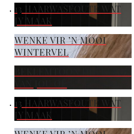
13 HAARWASFOUTE WAT
JY MAAK
WENKE VIR ’N MOOI
WINTERVEL
BEKLEMTOON DIE KLEUR
VAN JOU OË
13 HAARWASFOUTE WAT
JY MAAK