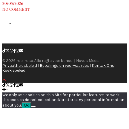
20/05/2026
No Comment
© 2026 rooi rose. Alle regte voorbehou. | Novus Media |
Privaatheidsbeleid
|
Bepalings en voorwaardes
|
Kontak Ons
|
Koekiebeleid
We only use cookies on this Site for particular features to work,
the cookies do not collect and/or store any personal information
about you.
Ok