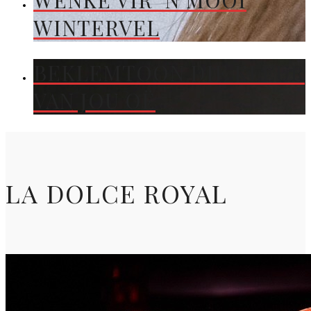
WENKE VIR ’N MOOI
WINTERVEL
BEKLEMTOON DIE KLEUR
VAN JOU OË
LA DOLCE ROYAL