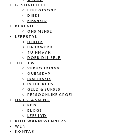
GESONDHEID
LEEF GESOND
DIEET
FIKSHEID
BEKENDES
ONS MENSE
LEEFSTYL
DEKOR
HANDWERK
TUINMAAK
DOEN DIT SELF
JOU LEWE
VERHOUDINGS
OUERSKAP
INSPIRASIE
IN DIE NUUS
GELD & SUKSES
PERSOONLIKE GROEI
ONTSPANNING
REIS
BLOGS
LEESTYD
ROOIWARM WENNERS
WEN
KONTAK