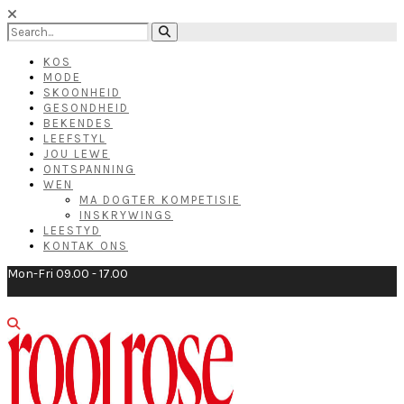
KOS
MODE
SKOONHEID
GESONDHEID
BEKENDES
LEEFSTYL
JOU LEWE
ONTSPANNING
WEN
MA DOGTER KOMPETISIE
INSKRYWINGS
LEESTYD
KONTAK ONS
Mon-Fri 09.00 - 17.00