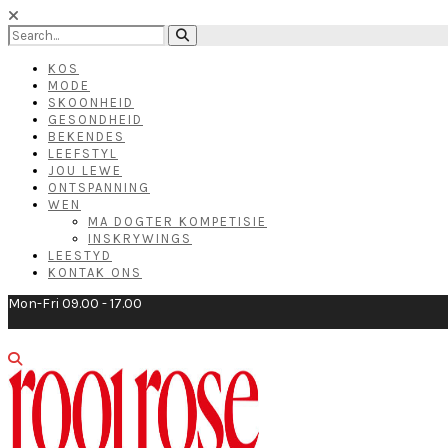
KOS
MODE
SKOONHEID
GESONDHEID
BEKENDES
LEEFSTYL
JOU LEWE
ONTSPANNING
WEN
MA DOGTER KOMPETISIE
INSKRYWINGS
LEESTYD
KONTAK ONS
Mon-Fri 09.00 - 17.00