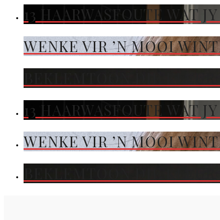
13 HAARWASFOUTE WAT JY
WENKE VIR ’N MOOI WIN
BEKLEMTOON DIE KLEUR 
13 HAARWASFOUTE WAT JY
WENKE VIR ’N MOOI WIN
BEKLEMTOON DIE KLEUR 