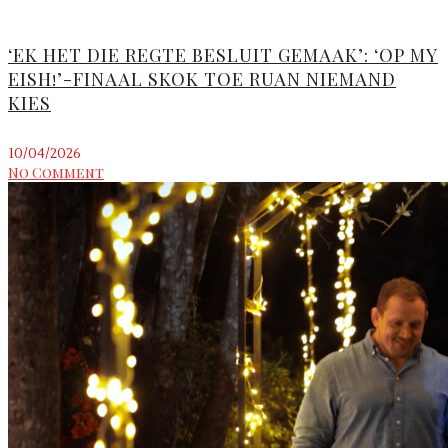
‘EK HET DIE REGTE BESLUIT GEMAAK’: ‘OP MY
EISH!’-FINAAL SKOK TOE RUAN NIEMAND
KIES
10/04/2026
No Comment