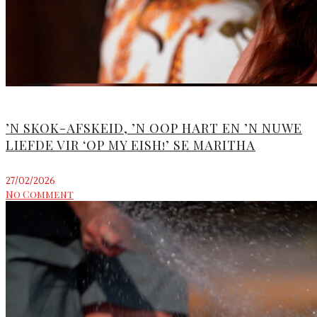
’N SKOK-AFSKEID, ’N OOP HART EN ’N NUWE
LIEFDE VIR ‘OP MY EISH!’ SE MARITHA
27/02/2026
No Comment