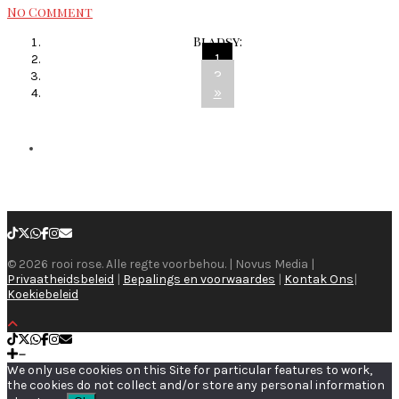
No Comment
Bladsy:
1
2
»
© 2026 rooi rose. Alle regte voorbehou. | Novus Media |
Privaatheidsbeleid
|
Bepalings en voorwaardes
|
Kontak Ons
|
Koekiebeleid
We only use cookies on this Site for particular features to work,
the cookies do not collect and/or store any personal information