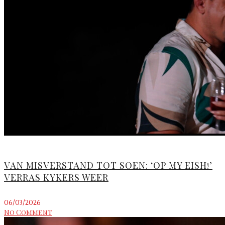
VAN MISVERSTAND TOT SOEN: ‘OP MY EISH!’
VERRAS KYKERS WEER
06/03/2026
No Comment