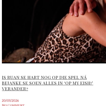
IS RUAN SE HART NOG OP DIE SPEL NÁ
BEJANKE SE SOEN ALLES IN ‘OP MY EISH!’
VERANDER?
20/03/2026
No Comment