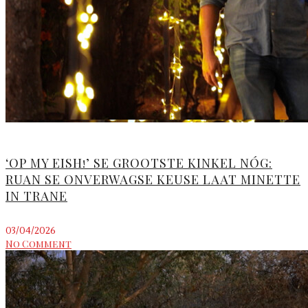
‘OP MY EISH!’ SE GROOTSTE KINKEL NÓG:
RUAN SE ONVERWAGSE KEUSE LAAT MINETTE
IN TRANE
03/04/2026
No Comment