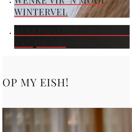
WENKE VIR ’N MOOI
WINTERVEL
BEKLEMTOON DIE KLEUR
VAN JOU OË
OP MY EISH!