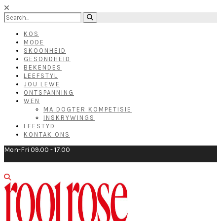
KOS
MODE
SKOONHEID
GESONDHEID
BEKENDES
LEEFSTYL
JOU LEWE
ONTSPANNING
WEN
MA DOGTER KOMPETISIE
INSKRYWINGS
LEESTYD
KONTAK ONS
Mon-Fri 09.00 - 17.00