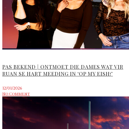
PAS BEKEND | ONTMOET DIE DAMES WAT VIR
RUAN SE HART MEEDING IN ‘OP MY EISH!’
12/01/2026
No Comment