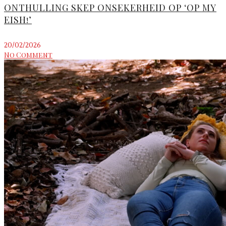
ONTHULLING SKEP ONSEKERHEID OP ‘OP MY
EISH!’
20/02/2026
No Comment