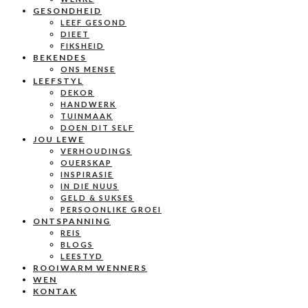
GESONDHEID
LEEF GESOND
DIEET
FIKSHEID
BEKENDES
ONS MENSE
LEEFSTYL
DEKOR
HANDWERK
TUINMAAK
DOEN DIT SELF
JOU LEWE
VERHOUDINGS
OUERSKAP
INSPIRASIE
IN DIE NUUS
GELD & SUKSES
PERSOONLIKE GROEI
ONTSPANNING
REIS
BLOGS
LEESTYD
ROOIWARM WENNERS
WEN
KONTAK