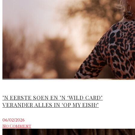
’N EERSTE SOEN EN ’N ‘WILD CARD’
VERANDER ALLES IN ‘OP MY EISH!’
06/02/2026
No Comment