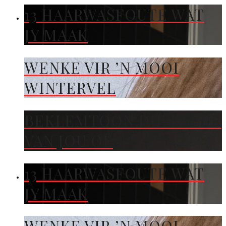
13 HAARWASFOUTE WAT
JY MAAK
WENKE VIR ’N MOOI
WINTERVEL
BEKLEMTOON DIE KLEUR
VAN JOU OË
13 HAARWASFOUTE WAT
JY MAAK