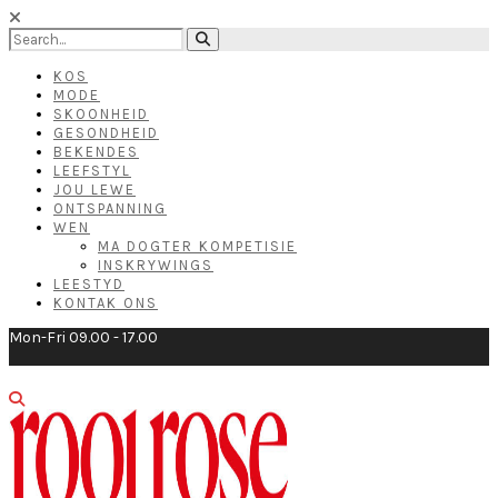
KOS
MODE
SKOONHEID
GESONDHEID
BEKENDES
LEEFSTYL
JOU LEWE
ONTSPANNING
WEN
MA DOGTER KOMPETISIE
INSKRYWINGS
LEESTYD
KONTAK ONS
Mon-Fri 09.00 - 17.00