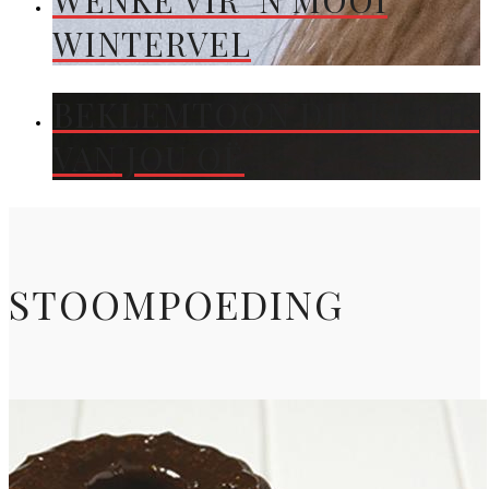
WENKE VIR ’N MOOI
WINTERVEL
BEKLEMTOON DIE KLEUR
VAN JOU OË
STOOMPOEDING