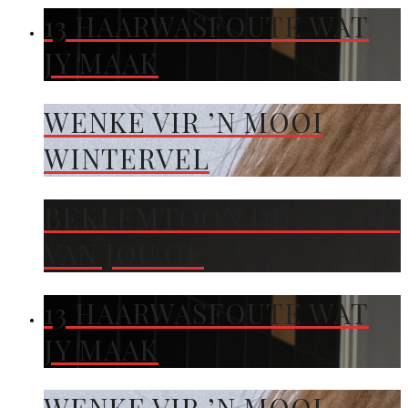
13 HAARWASFOUTE WAT
JY MAAK
WENKE VIR ’N MOOI
WINTERVEL
BEKLEMTOON DIE KLEUR
VAN JOU OË
13 HAARWASFOUTE WAT
JY MAAK