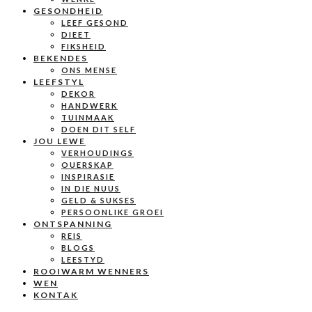
GESONDHEID
LEEF GESOND
DIEET
FIKSHEID
BEKENDES
ONS MENSE
LEEFSTYL
DEKOR
HANDWERK
TUINMAAK
DOEN DIT SELF
JOU LEWE
VERHOUDINGS
OUERSKAP
INSPIRASIE
IN DIE NUUS
GELD & SUKSES
PERSOONLIKE GROEI
ONTSPANNING
REIS
BLOGS
LEESTYD
ROOIWARM WENNERS
WEN
KONTAK