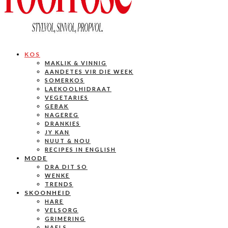
KOS
MAKLIK & VINNIG
AANDETES VIR DIE WEEK
SOMERKOS
LAEKOOLHIDRAAT
VEGETARIES
GEBAK
NAGEREG
DRANKIES
JY KAN
NUUT & NOU
RECIPES IN ENGLISH
MODE
DRA DIT SO
WENKE
TRENDS
SKOONHEID
HARE
VELSORG
GRIMERING
NAELS