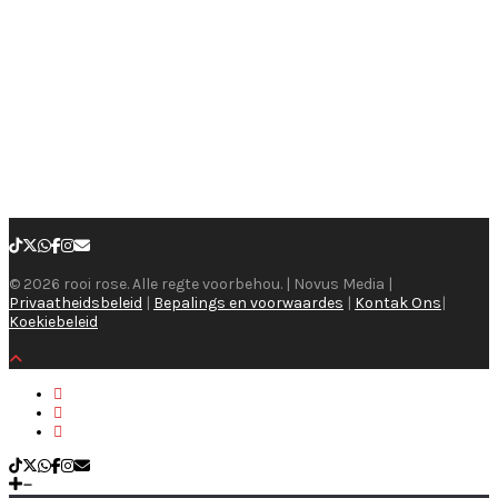
© 2026 rooi rose. Alle regte voorbehou. | Novus Media |
Privaatheidsbeleid
|
Bepalings en voorwaardes
|
Kontak Ons
|
Koekiebeleid