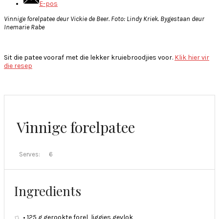
E-pos
Vinnige forelpatee deur Vickie de Beer. Foto: Lindy Kriek. Bygestaan deur
Inemarie Rabe
Sit die patee vooraf met die lekker kruiebroodjies voor.
Klik hier vir
die resep
Vinnige forelpatee
Serves:
6
Ingredients
• 125 g gerookte forel, liggies gevlok