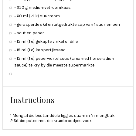
• 250 g mediumvetroomkaas
• 60 ml (¼ k) suurroom
• gerasperde skil en uitgedrukte sap van 1 suurlemoen
• sout en peper
• 15 ml (1 e) gekapte vinkel of dille
• 15 ml (1 e) kappertjiesaad
• 15 ml (1 e) peperwortelsous (creamed horseradish
sauce) te kry by die meeste supermarkte
Instructions
1 Meng al die bestanddele liggies saam in ’n mengbak.
2 Sit die patee met die kruiebroodjies voor.