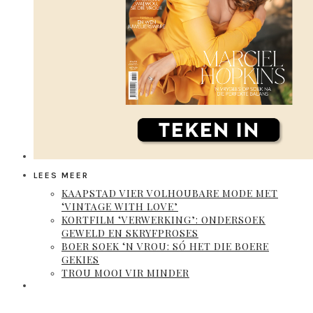
LEES MEER
KAAPSTAD VIER VOLHOUBARE MODE MET
‘VINTAGE WITH LOVE’
KORTFILM ‘VERWERKING’: ONDERSOEK
GEWELD EN SKRYFPROSES
BOER SOEK ‘N VROU: SÓ HET DIE BOERE
GEKIES
TROU MOOI VIR MINDER