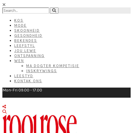
KOS
MODE
SKOONHEID
GESONDHEID
BEKENDES
LEEFSTYL
JOU LEWE
ONTSPANNING
WEN
MA DOGTER KOMPETISIE
INSKRYWINGS
LEESTYD
KONTAK ONS
Mon-Fri 09.00 - 17.00