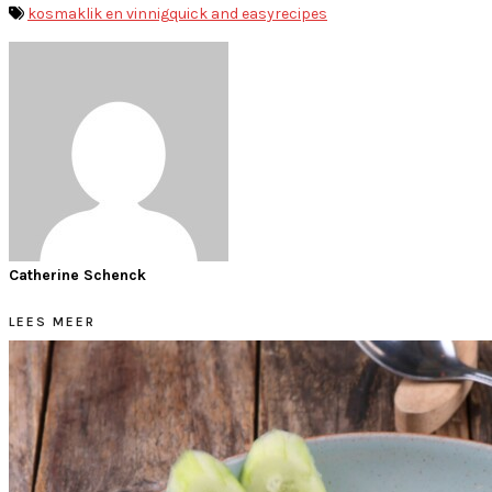
kos
maklik en vinnig
quick and easy
recipes
Catherine Schenck
LEES MEER