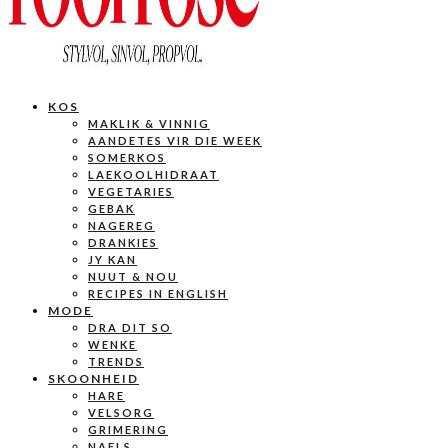
KOS
MAKLIK & VINNIG
AANDETES VIR DIE WEEK
SOMERKOS
LAEKOOLHIDRAAT
VEGETARIES
GEBAK
NAGEREG
DRANKIES
JY KAN
NUUT & NOU
RECIPES IN ENGLISH
MODE
DRA DIT SO
WENKE
TRENDS
SKOONHEID
HARE
VELSORG
GRIMERING
NAELS