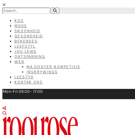
KOS
MODE
SKOONHEID
GESONDHEID
BEKENDES
LEEFSTYL
JOU LEWE
ONTSPANNING
WEN
MA DOGTER KOMPETISIE
INSKRYWINGS
LEESTYD
KONTAK ONS
Mon-Fri 09.00 - 17.00